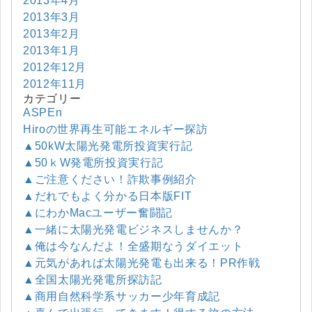
2013年4月
2013年3月
2013年2月
2013年1月
2012年12月
2012年11月
カテゴリー
ASPEn
Hiroの世界再生可能エネルギー探訪
▲50kW太陽光発電所投資実行記
▲50ｋW発電所投資実行記
▲ご注意ください！詐欺事例紹介
▲だれでもよく分かる日本版FIT
▲にわかMacユーザー奮闘記
▲一緒に太陽光発電ビジネスしませんか？
▲俺は今なんだよ！全盛期なうダイエット
▲元気があれば太陽光発電も出来る！PR作戦
▲全国太陽光発電所探訪記
▲商用自然科学系サッカー少年育成記