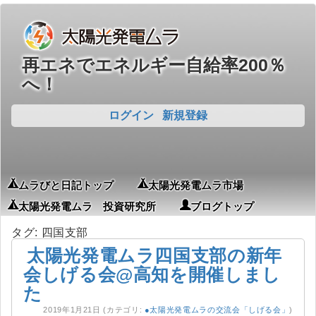
再エネでエネルギー自給率200％
へ！
ログイン
新規登録
ムラびと日記トップ
太陽光発電ムラ市場
太陽光発電ムラ 投資研究所
ブログトップ
タグ: 四国支部
太陽光発電ムラ四国支部の新年
会しげる会@高知を開催しまし
た
2019年1月21日
(カテゴリ:
●太陽光発電ムラの交流会「しげる会」
)