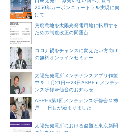
自民党発! 「原発のない国へ」宣言
2050年カーボンニュートラル実現に向
けて
荒廃農地を太陽光発電用地に転用する
ための制度改正の問題点
コロナ禍をチャンスに変えたい方向け
の無料オンラインセミナー
太陽光発電所メンテナンスアプリ作製
中＆11月21日〜23日ASPEｎメンテナ
ンス研修＠仙台のお知らせ
ASPEn第1回メンテナンス研修会＠神
戸 1日目が始まりました
太陽光発電所における盗難と東京新聞