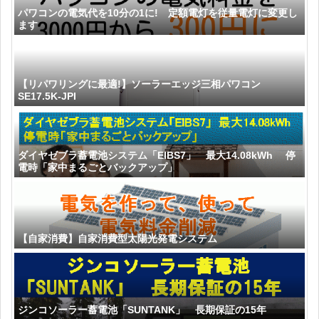
パワコンの電気代を10分の1に! 定額電灯を従量電灯に変更し
ます
【リパワリングに最適!】ソーラーエッジ三相パワコン
SE17.5K-JPI
ダイヤゼブラ蓄電池システム「EIBS7」 最大14.08kWh 停
電時「家中まるごとバックアップ」
【自家消費】自家消費型太陽光発電システム
ジンコソーラー蓄電池「SUNTANK」 長期保証の15年