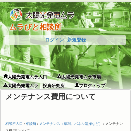
ムラびと相談所
ログイン
新規登録
太陽光発電ムラ入口
太陽光発電ムラ市場
太陽光発電ムラ 投資研究所
ブログトップ
メンテナンス費用について
相談所入口
›
相談所
›
メンテナンス（草刈、パネル清掃など）
›
メンテナン
ス費用について