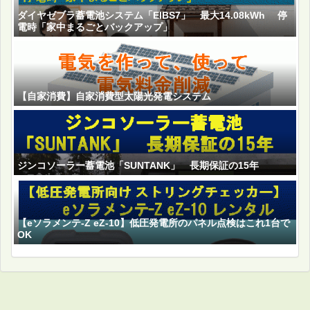
ダイヤゼブラ蓄電池システム「EIBS7」 最大14.08kWh 停
電時「家中まるごとバックアップ」
【自家消費】自家消費型太陽光発電システム
ジンコソーラー蓄電池「SUNTANK」 長期保証の15年
【eソラメンテ-Z eZ-10】低圧発電所のパネル点検はこれ1台で
OK