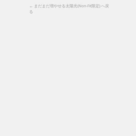
← まだまだ増やせる太陽光(Non-Fit限定) へ戻
る