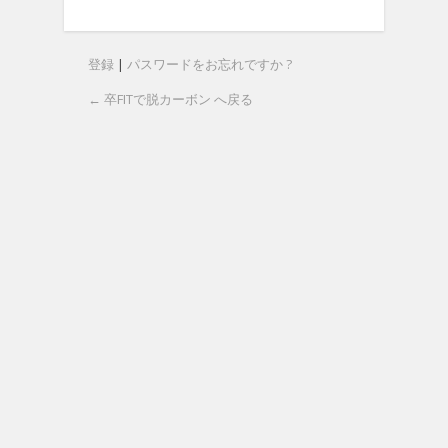
登録
|
パスワードをお忘れですか ?
← 卒FITで脱カーボン へ戻る