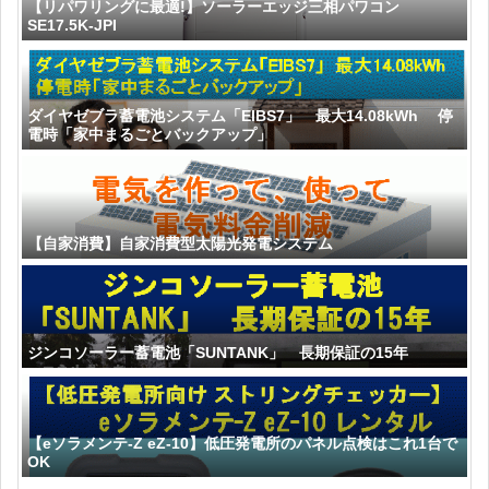
【リパワリングに最適!】ソーラーエッジ三相パワコン
SE17.5K-JPI
ダイヤゼブラ蓄電池システム「EIBS7」 最大14.08kWh 停
電時「家中まるごとバックアップ」
【自家消費】自家消費型太陽光発電システム
ジンコソーラー蓄電池「SUNTANK」 長期保証の15年
【eソラメンテ-Z eZ-10】低圧発電所のパネル点検はこれ1台で
OK