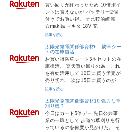
買い回りが終わったため 10倍ポイ
ントは貰えないが バッテリー2個
付きでお買い得。 ☆比較的綺麗
☆makita マキタ 18V 充
記事を読む
太陽光発電関係部資材6 防草シー
トの在庫復活
お買い得防草シート3本セットの在
庫復活。 楽天買い回りの為、これ
を有効活用して 10日に買う予定が
売り切れ、 次は15日に買うのが
記事を読む
太陽光発電関係部資材10 強力な草
刈り機？
今日はカード5倍デー 先日公共事
業の一環として 歩道の草刈りを行
っているのを何度か見かけた。 そ