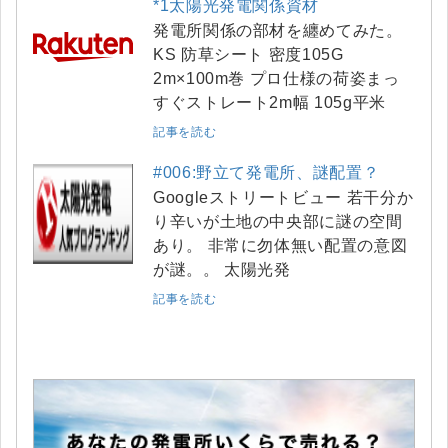
*1太陽光発電関係資材
発電所関係の部材を纏めてみた。
KS 防草シート 密度105G
2m×100m巻 プロ仕様の荷姿まっ
すぐストレート2m幅 105g平米
記事を読む
#006:野立て発電所、謎配置？
Googleストリートビュー 若干分か
り辛いが土地の中央部に謎の空間
あり。 非常に勿体無い配置の意図
が謎。。 太陽光発
記事を読む