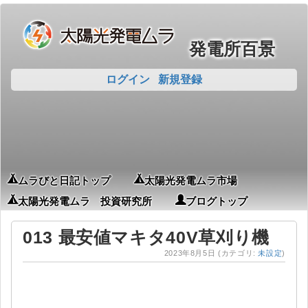
発電所百景
ログイン
新規登録
ムラびと日記トップ
太陽光発電ムラ市場
太陽光発電ムラ 投資研究所
ブログトップ
013 最安値マキタ40V草刈り機
2023年8月5日
(カテゴリ:
未設定
)