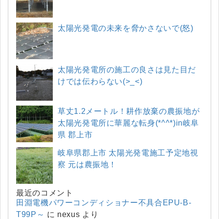
太陽光発電の未来を脅かさないで(怒)
太陽光発電所の施工の良さは見た目だ
けでは伝わらない(>_<)
草丈1.2メートル！耕作放棄の農振地が
太陽光発電所に華麗な転身(*^^*)in岐阜
県 郡上市
岐阜県郡上市 太陽光発電施工予定地視
察 元は農振地！
最近のコメント
田淵電機パワーコンディショナー不具合EPU-B-
T99P～
に
nexus
より