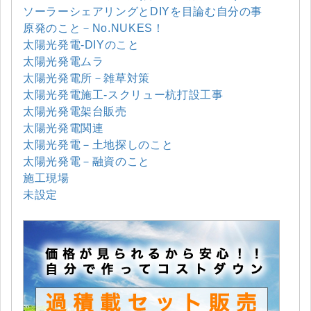
ソーラーシェアリングとDIYを目論む自分の事
原発のこと－No.NUKES！
太陽光発電-DIYのこと
太陽光発電ムラ
太陽光発電所－雑草対策
太陽光発電施工-スクリュー杭打設工事
太陽光発電架台販売
太陽光発電関連
太陽光発電－土地探しのこと
太陽光発電－融資のこと
施工現場
未設定