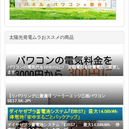
太陽光発電ムラおススメの商品
パワコンの電気代を10分の1に! 定額電灯を従量電灯に変更し
ます
【リパワリングに最適!】ソーラーエッジ三相パワコン
SE17.5K-JPI
ダイヤゼブラ蓄電池システム「EIBS7」 最大14.08kWh 停