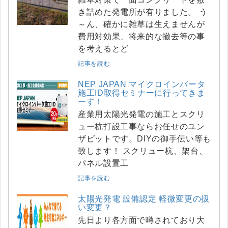
き詰めた発電所が有りました。 う
～ん、確かに雑草は生えませんが
費用対効果、将来的な撤去等の事
を考えるとど
記事を読む
NEP JAPAN マイクロインバータ
施工ID取得セミナーに行ってきま
ーす！
産業用太陽光発電の施工とスクリ
ュー杭打設工事ならお任せのユン
ザビットです。DIYの御手伝い等も
致します！ スクリュー杭、架台、
パネル設置工
記事を読む
太陽光発電 設備認定 軽微変更の扱
い変更？
先日より各方面で噂されており大