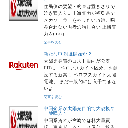
住民側の要望・約束は置きざりで
泣き寝入り…上海電力が福島県で
メガソーラーをやりたい放題、噛
み合わない両者の話し合い 上海電
力をgoog
記事を読む
新たなFit制度開始か？
太陽光発電のコスト動向が公表、
FITに「ペロブスカイト区分」を創
設する新案も ペロブスカイト太陽
電池、 まだ一般的には入手できな
いよ
記事を読む
中国企業が太陽光目的で大規模な
土地購入？
中国系資本が宮崎で森林大量買
収 東京ドーム１５０個分 報告