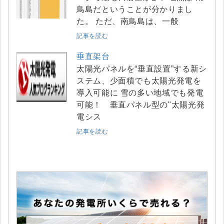
鳥島だということが分かりまし
た。 ただ、南鳥島は、一般
記事を読む
垂直架台
太陽光パネルを“垂直設置”する新シ
ステム、少面積でも太陽光発電を
導入可能に 雪の多い地域でも発電
可能！ 垂直パネル型の"太陽光発
電シス
記事を読む