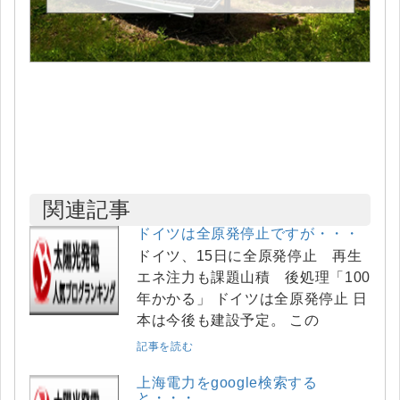
関連記事
ドイツは全原発停止ですが・・・
ドイツ、15日に全原発停止 再生
エネ注力も課題山積 後処理「100
年かかる」 ドイツは全原発停止 日
本は今後も建設予定。 この
記事を読む
上海電力をgoogle検索する
と・・・