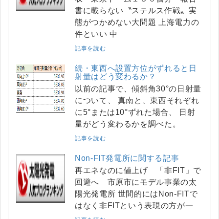
書に載らない〝ステルス作戦〟実
態がつかめない大問題 上海電力の
件といい 中
記事を読む
続・東西へ設置方位がずれると日
射量はどう変わるか？
以前の記事で、傾斜角30°の日射量
について、 真南と、東西それぞれ
に5°または10°ずれた場合、 日射
量がどう変わるかを調べた。
記事を読む
Non-FIT発電所に関する記事
再エネなのに値上げ 「非FIT」で
回避へ 市原市にモデル事業の太
陽光発電所 世間的にはNon-FITで
はなく非FITという表現の方が一