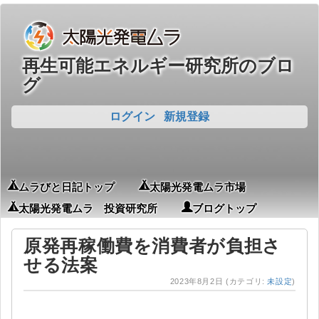
再生可能エネルギー研究所のブロ
グ
ログイン
新規登録
ムラびと日記トップ
太陽光発電ムラ市場
太陽光発電ムラ 投資研究所
ブログトップ
原発再稼働費を消費者が負担さ
せる法案
2023年8月2日
(カテゴリ:
未設定
)