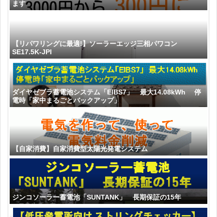
ます
【リパワリングに最適!】ソーラーエッジ三相パワコン
SE17.5K-JPI
ダイヤゼブラ蓄電池システム「EIBS7」 最大14.08kWh 停
電時「家中まるごとバックアップ」
【自家消費】自家消費型太陽光発電システム
ジンコソーラー蓄電池「SUNTANK」 長期保証の15年