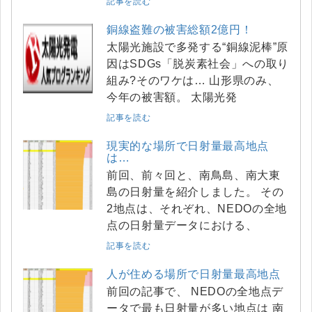
記事を読む
銅線盗難の被害総額2億円！
太陽光施設で多発する“銅線泥棒”原
因はSDGs「脱炭素社会」への取り
組み?そのワケは… 山形県のみ、
今年の被害額。 太陽光発
記事を読む
現実的な場所で日射量最高地点
は…
前回、前々回と、南鳥島、南大東
島の日射量を紹介しました。 その
2地点は、それぞれ、NEDOの全地
点の日射量データにおける、
記事を読む
人が住める場所で日射量最高地点
前回の記事で、 NEDOの全地点デ
ータで最も日射量が多い地点は 南