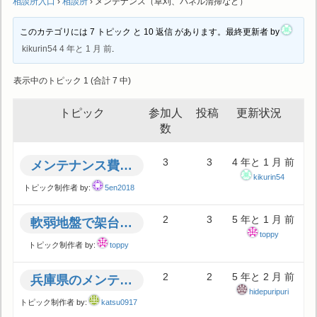
相談所入口
›
相談所
›
メンテナンス（草刈、パネル清掃など）
このカテゴリには 7 トピック と 10 返信 があります。最終更新者 by
kikurin54
4 年と 1 月 前
.
表示中のトピック 1 (合計 7 中)
トピック
参加人
投稿
更新状況
数
3
3
4 年と 1 月 前
メンテナンス費用について
kikurin54
トピック制作者 by:
5en2018
2
3
5 年と 1 月 前
軟弱地盤で架台が沈下したら対策はどうしたらよいでしょうか
toppy
トピック制作者 by:
toppy
2
2
5 年と 2 月 前
兵庫県のメンテナンス会社について
hidepuripuri
トピック制作者 by:
katsu0917