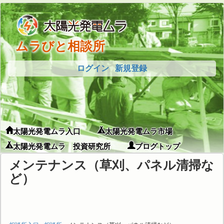
ムラびと相談所
ログイン
新規登録
太陽光発電ムラ入口
太陽光発電ムラ市場
太陽光発電ムラ 投資研究所
ブログトップ
メンテナンス（草刈、パネル清掃な
ど）