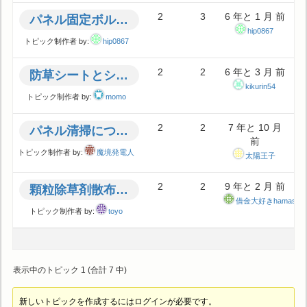
2
3
6 年と 1 月 前
パネル固定ボルトの点検
hip0867
トピック制作者 by:
hip0867
2
2
6 年と 3 月 前
防草シートとシリコンマンガンスラグ砕石
kikurin54
トピック制作者 by:
momo
2
2
7 年と 10 月
パネル清掃について
前
トピック制作者 by:
魔境発電人
太陽王子
2
2
9 年と 2 月 前
顆粒除草剤散布時期について
借金大好きhamasak
トピック制作者 by:
toyo
表示中のトピック 1 (合計 7 中)
新しいトピックを作成するにはログインが必要です。