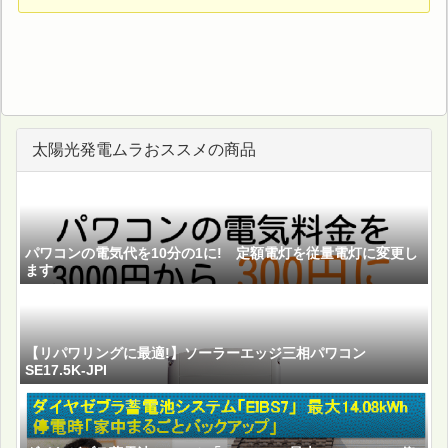
太陽光発電ムラおススメの商品
パワコンの電気代を10分の1に! 定額電灯を従量電灯に変更し
ます
【リパワリングに最適!】ソーラーエッジ三相パワコン
SE17.5K-JPI