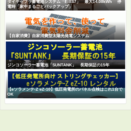
ダイヤゼブラ蓄電池システム「EIBS7」 最大14.08kWh 停
電時「家中まるごとバックアップ」
【自家消費】自家消費型太陽光発電システム
ジンコソーラー蓄電池「SUNTANK」 長期保証の15年
【eソラメンテ-Z eZ-10】低圧発電所のパネル点検はこれ1台で
OK