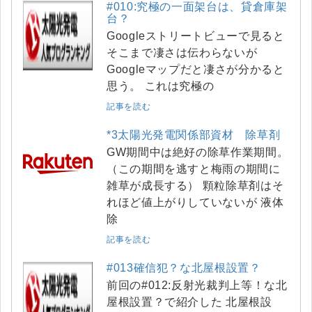
#010:究極の一面架台は、貸倉庫架
台？
Googleストリートビューで見ると
そこまで凄さは伝わらないが
Googleマップだと凄さが分かると
思う。 これは究極の
記事を読む
*3太陽光発電関係部資材 除草剤
GW期間中は絶好の除草作業期間。
（この期間を逃すと梅雨の期間に
雑草が成長する） 顆粒除草剤はそ
れほど値上がりしていないが 液体
除
記事を読む
#013確信犯？な北屋根設置？
前回の#012:反射光裁判上等！な北
屋根設置？で紹介した 北屋根設