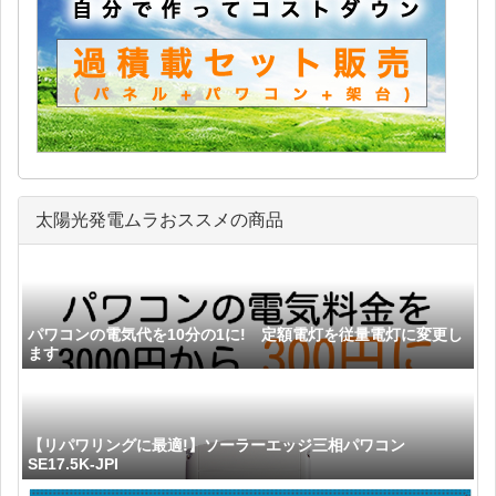
太陽光発電ムラおススメの商品
パワコンの電気代を10分の1に! 定額電灯を従量電灯に変更し
ます
【リパワリングに最適!】ソーラーエッジ三相パワコン
SE17.5K-JPI