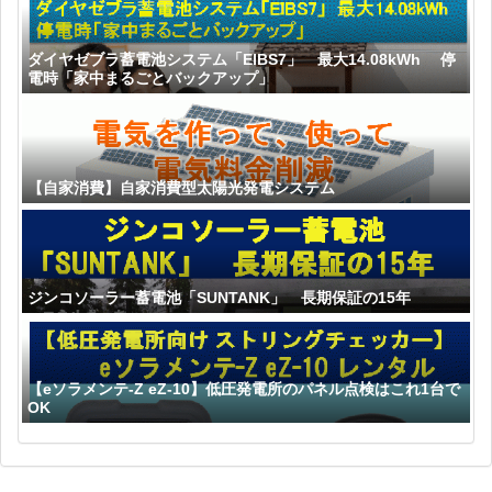
ダイヤゼブラ蓄電池システム「EIBS7」 最大14.08kWh 停
電時「家中まるごとバックアップ」
【自家消費】自家消費型太陽光発電システム
ジンコソーラー蓄電池「SUNTANK」 長期保証の15年
【eソラメンテ-Z eZ-10】低圧発電所のパネル点検はこれ1台で
OK