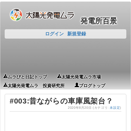
発電所百景
ログイン
新規登録
ムラびと日記トップ
太陽光発電ムラ市場
太陽光発電ムラ 投資研究所
ブログトップ
#003:昔ながらの車庫風架台？
2020年8月20日
(カテゴリ:
未設定
)