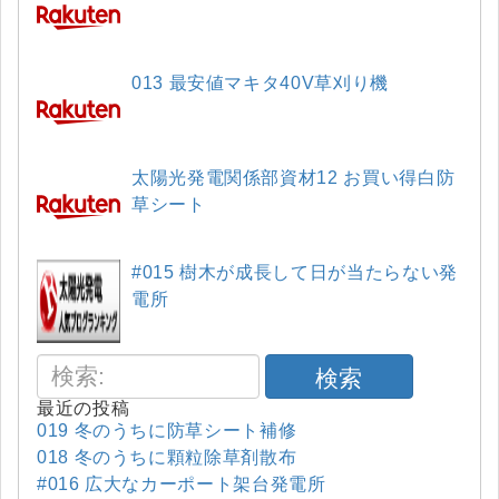
013 最安値マキタ40V草刈り機
太陽光発電関係部資材12 お買い得白防
草シート
#015 樹木が成長して日が当たらない発
電所
検索
最近の投稿
019 冬のうちに防草シート補修
018 冬のうちに顆粒除草剤散布
#016 広大なカーポート架台発電所