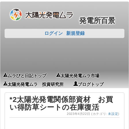
発電所百景
ログイン
新規登録
ムラびと日記トップ
太陽光発電ムラ市場
太陽光発電ムラ 投資研究所
ブログトップ
*2太陽光発電関係部資材 お買
い得防草シートの在庫復活
2023年4月22日
(カテゴリ:
未設定
)