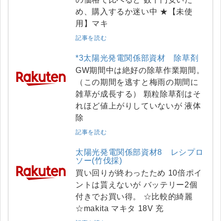
め、購入するか迷い中 ★【未使
用】マキ
記事を読む
*3太陽光発電関係部資材 除草剤
GW期間中は絶好の除草作業期間。
（この期間を逃すと梅雨の期間に
雑草が成長する） 顆粒除草剤はそ
れほど値上がりしていないが 液体
除
記事を読む
太陽光発電関係部資材8 レシプロ
ソー(竹伐採)
買い回りが終わったため 10倍ポイ
ントは貰えないが バッテリー2個
付きでお買い得。 ☆比較的綺麗
☆makita マキタ 18V 充