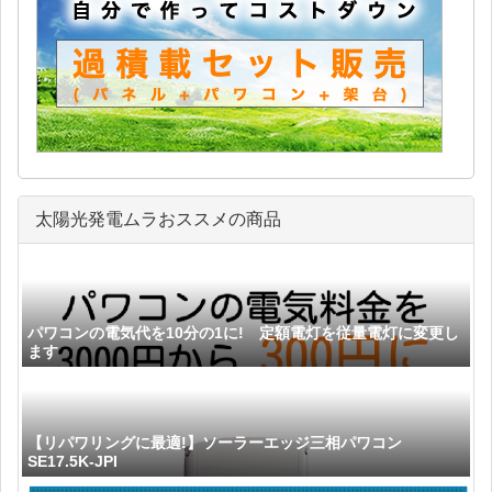
太陽光発電ムラおススメの商品
パワコンの電気代を10分の1に! 定額電灯を従量電灯に変更し
ます
【リパワリングに最適!】ソーラーエッジ三相パワコン
SE17.5K-JPI