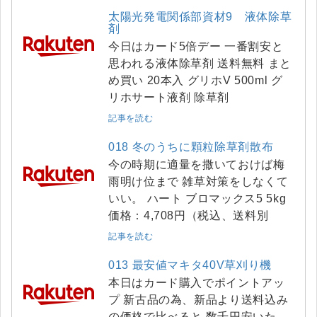
太陽光発電関係部資材9 液体除草
剤
今日はカード5倍デー 一番割安と
思われる液体除草剤 送料無料 まと
め買い 20本入 グリホV 500ml グ
リホサート液剤 除草剤
記事を読む
018 冬のうちに顆粒除草剤散布
今の時期に適量を撒いておけば梅
雨明け位まで 雑草対策をしなくて
いい。 ハート ブロマックス5 5kg
価格：4,708円（税込、送料別
記事を読む
013 最安値マキタ40V草刈り機
本日はカード購入でポイントアッ
プ 新古品の為、新品より送料込み
の価格で比べると 数千円安いた