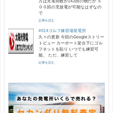
方は充電回数が142回の物だが ５
００回の充放電が可能なはずなの
で
記事を読む
#014ゴルフ練習場発電所
久々の更新 今回のGoogleストリー
トビュー カーポート架台下にゴル
フネットを貼り いつでも練習可
能。 ただ、練習して
記事を読む