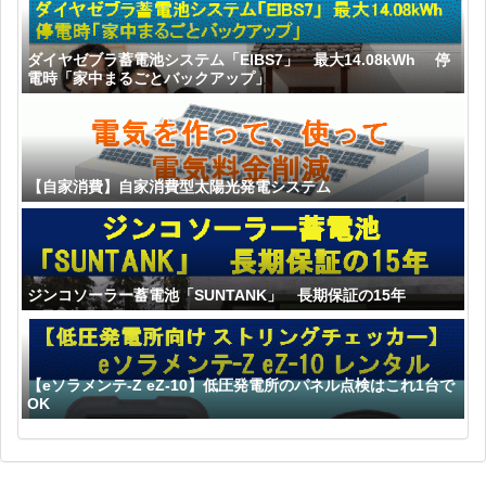
ダイヤゼブラ蓄電池システム「EIBS7」 最大14.08kWh 停
電時「家中まるごとバックアップ」
【自家消費】自家消費型太陽光発電システム
ジンコソーラー蓄電池「SUNTANK」 長期保証の15年
【eソラメンテ-Z eZ-10】低圧発電所のパネル点検はこれ1台で
OK