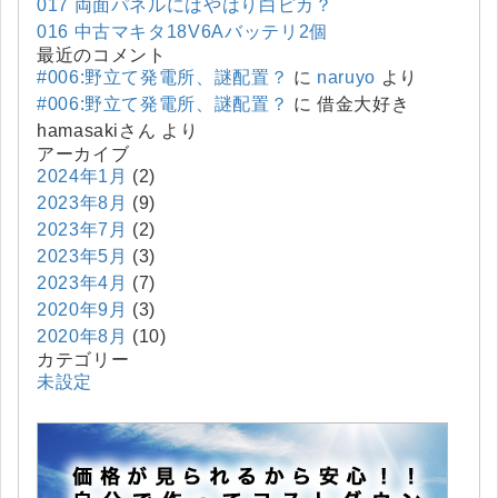
017 両面パネルにはやはり白ピカ？
016 中古マキタ18V6Aバッテリ2個
最近のコメント
#006:野立て発電所、謎配置？
に
naruyo
より
#006:野立て発電所、謎配置？
に
借金大好き
hamasakiさん
より
アーカイブ
2024年1月
(2)
2023年8月
(9)
2023年7月
(2)
2023年5月
(3)
2023年4月
(7)
2020年9月
(3)
2020年8月
(10)
カテゴリー
未設定