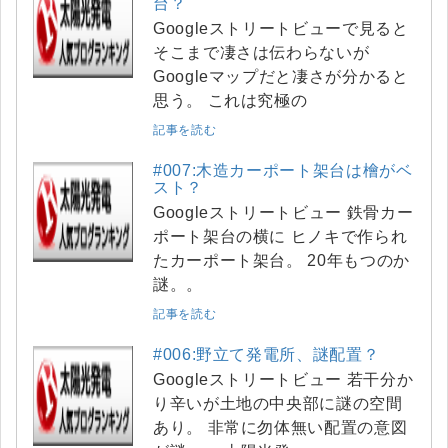
台？
Googleストリートビューで見ると
そこまで凄さは伝わらないが
Googleマップだと凄さが分かると
思う。 これは究極の
記事を読む
#007:木造カーポート架台は檜がベ
スト？
Googleストリートビュー 鉄骨カー
ポート架台の横に ヒノキで作られ
たカーポート架台。 20年もつのか
謎。。
記事を読む
#006:野立て発電所、謎配置？
Googleストリートビュー 若干分か
り辛いが土地の中央部に謎の空間
あり。 非常に勿体無い配置の意図