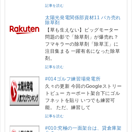
記事を読む
太陽光発電関係部資材11 バカ売れ
除草剤
【草も生えない】ビッグモーター
問題の影で「除草剤」が爆売れ？
フマキラーの除草剤「除草王」に
注目集まる 一躍有名になった除草
剤。
記事を読む
#014ゴルフ練習場発電所
久々の更新 今回のGoogleストリー
トビュー カーポート架台下にゴル
フネットを貼り いつでも練習可
能。 ただ、練習して
記事を読む
#010:究極の一面架台は、貸倉庫架