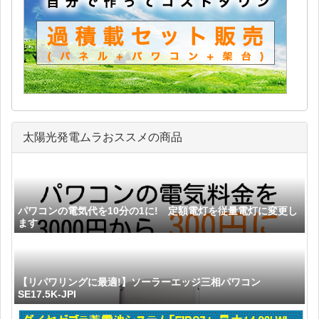
太陽光発電ムラおススメの商品
パワコンの電気代を10分の1に! 定額電灯を従量電灯に変更し
ます
【リパワリングに最適!】ソーラーエッジ三相パワコン
SE17.5K-JPI