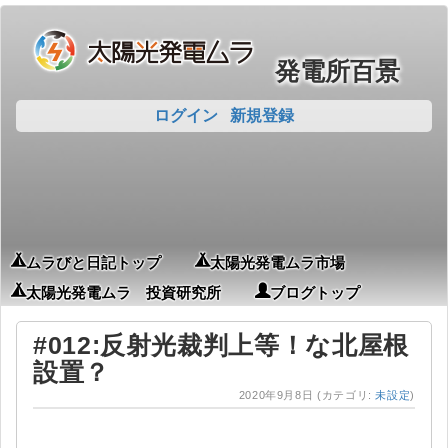
発電所百景
ログイン
新規登録
ムラびと日記トップ
太陽光発電ムラ市場
太陽光発電ムラ 投資研究所
ブログトップ
#012:反射光裁判上等！な北屋根
設置？
2020年9月8日
(カテゴリ:
未設定
)