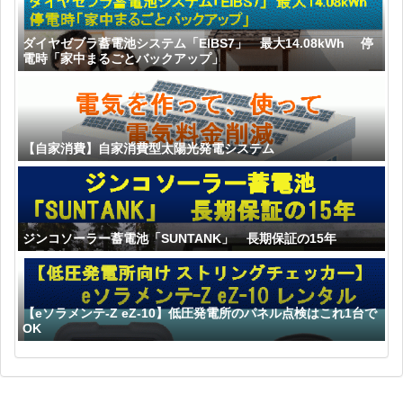
ダイヤゼブラ蓄電池システム「EIBS7」 最大14.08kWh 停
電時「家中まるごとバックアップ」
【自家消費】自家消費型太陽光発電システム
ジンコソーラー蓄電池「SUNTANK」 長期保証の15年
【eソラメンテ-Z eZ-10】低圧発電所のパネル点検はこれ1台で
OK