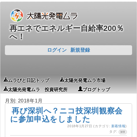
再エネでエネルギー自給率200％
へ！
ログイン
新規登録
ムラびと日記トップ
太陽光発電ムラ市場
太陽光発電ムラ 投資研究所
ブログトップ
月別: 2018年1月
再び深圳へ？ニコ技深圳観察会
に参加申込をしました
2018年1月27日
(カテゴリ:
新着情報
)
タグ:
深圳