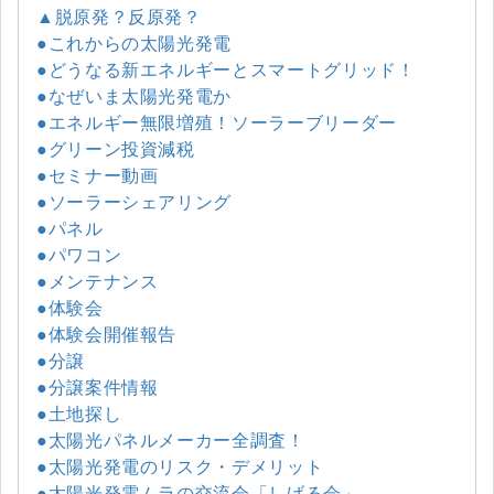
▲脱原発？反原発？
●これからの太陽光発電
●どうなる新エネルギーとスマートグリッド！
●なぜいま太陽光発電か
●エネルギー無限増殖！ソーラーブリーダー
●グリーン投資減税
●セミナー動画
●ソーラーシェアリング
●パネル
●パワコン
●メンテナンス
●体験会
●体験会開催報告
●分譲
●分譲案件情報
●土地探し
●太陽光パネルメーカー全調査！
●太陽光発電のリスク・デメリット
●太陽光発電ムラの交流会「しげる会」