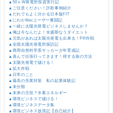
▲50ｋW発電所投資実行記
▲ご注意ください！詐欺事例紹介
▲だれでもよく分かる日本版FIT
▲にわかMacユーザー奮闘記
▲一緒に太陽光発電ビジネスしませんか？
▲俺は今なんだよ！全盛期なうダイエット
▲元気があれば太陽光発電も出来る！PR作戦
▲全国太陽光発電所探訪記
▲商用自然科学系サッカー少年育成記
▲喜んで出張行ってきます！得する旅の方法
▲太陽光発電で儲ける！
▲拡大作戦
▲日常のこと
▲最高の失業対策 私の起業体験記
▲未分類
▲未来の主役？水素エネルギー
▲環境ビジネスで儲ける！
▲環境ビジネスデータ集
▲環境ビジネス放浪記【自己紹介】