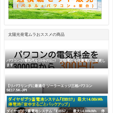
太陽光発電ムラおススメの商品
パワコンの電気代を10分の1に! 定額電灯を従量電灯に変更し
ます
【リパワリングに最適!】ソーラーエッジ三相パワコン
SE17.5K-JPI
ダイヤゼブラ蓄電池システム「EIBS7」 最大14.08kWh 停