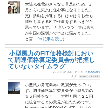
太陽光発電のさらなる普及のため、2
月からに東京に住む事になりました。
更に活動を推進するにはやはりお金も
情報も集まる所で仕事をするべきだと
思っています。 と言いつつ、実は東京
か中国の深圳かで本当に悩みました。
と言
...(⇒記事を読む)
小型風力のFIT価格検討におい
て調達価格算定委員会が把握し
ていないタイムラグ
2018年1月26日
(カテゴリ:
新着情報
)
タグ:
FIT廃止
小型風力
小型風力発電業界に激震が走っていま
す。調達価格算定委員会が小型風力の
５５円枠をなくし、大型と同じ２１円
に統合するとの意見が出たためです。
https://goo.gl/RDXa8K 以下、リンク