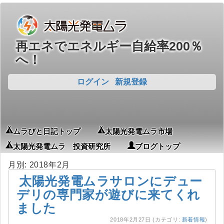
再エネでエネルギー自給率200％
へ！
ログイン
新規登録
ムラびと日記トップ
太陽光発電ムラ市場
太陽光発電ムラ 投資研究所
ブログトップ
月別: 2018年2月
太陽光発電ムラサロンにデュー
デリの専門家が遊びに来てくれ
ました
2018年2月27日
(カテゴリ:
新着情報
)