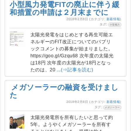
小型風力発電FITの廃止に伴う緩
和措置の申請は２月末までに
2018年2月8日
(カテゴリ:
新着情報
)
タグ:
小型風力
太陽光発電をはじめとする再生可能エ
ネルギーのFIT改正についてのパブリ
ックコメントの募集が始まりました。
https://goo.gl/Gzqu68 次年度の太陽光
は18円 次年度の太陽光が18円となっ
たのは、20
...(⇒記事を読む)
メガソーラーの融資を受けまし
た
2018年2月8日
(カテゴリ:
新着情報
)
タグ:
メガソーラー
太陽光発電所を所有したいと思って約
5年。ようやくメガソーラーを所有す