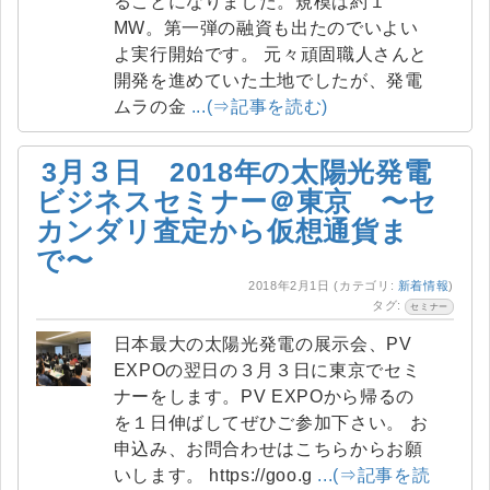
ることになりました。規模は約１
MW。第一弾の融資も出たのでいよい
よ実行開始です。 元々頑固職人さんと
開発を進めていた土地でしたが、発電
ムラの金
...(⇒記事を読む)
3月３日 2018年の太陽光発電
ビジネスセミナー＠東京 〜セ
カンダリ査定から仮想通貨ま
で〜
2018年2月1日
(カテゴリ:
新着情報
)
タグ:
セミナー
日本最大の太陽光発電の展示会、PV
EXPOの翌日の３月３日に東京でセミ
ナーをします。PV EXPOから帰るの
を１日伸ばしてぜひご参加下さい。 お
申込み、お問合わせはこちらからお願
いします。 https://goo.g
...(⇒記事を読