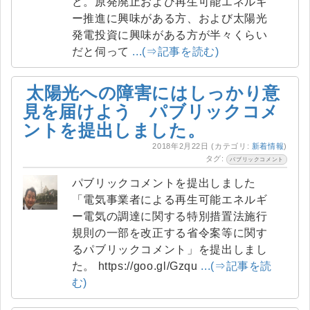
ど。原発廃止および再生可能エネルギ
ー推進に興味がある方、および太陽光
発電投資に興味がある方が半々くらい
だと伺って
...(⇒記事を読む)
太陽光への障害にはしっかり意
見を届けよう パブリックコメ
ントを提出しました。
2018年2月22日
(カテゴリ:
新着情報
)
タグ:
パブリックコメント
パブリックコメントを提出しました
「電気事業者による再生可能エネルギ
ー電気の調達に関する特別措置法施行
規則の一部を改正する省令案等に関す
るパブリックコメント」を提出しまし
た。 https://goo.gl/Gzqu
...(⇒記事を読
む)