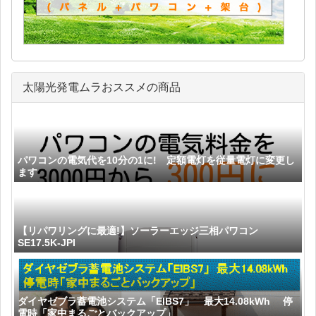
太陽光発電ムラおススメの商品
パワコンの電気代を10分の1に! 定額電灯を従量電灯に変更し
ます
【リパワリングに最適!】ソーラーエッジ三相パワコン
SE17.5K-JPI
ダイヤゼブラ蓄電池システム「EIBS7」 最大14.08kWh 停
電時「家中まるごとバックアップ」