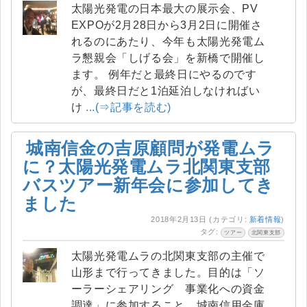
太陽光発電の日本最大の展示会、PV
EXPOが2月28日から3月2日に開催さ
れるのにあたり、今年も太陽光発電ム
ラ懇親会「しげる会」を新橋で開催し
ます。 例年だと最終日にやるのです
が、最終日だと1泊延泊しなければい
け
...(⇒記事を読む)
城南信金の吉原顧問が発電ムラ
に？太陽光発電ムラ北関東支部
バスツアー新年会に参加してき
ました
2018年2月13日
(カテゴリ:
新着情報
)
タグ:
ツアー
北関東支部
太陽光発電ムラの北関東支部の主催で
山形まで行ってきました。目的は「ソ
ーラーシェアリング 事業化への資金
調達」に参加すること。城南信用金庫