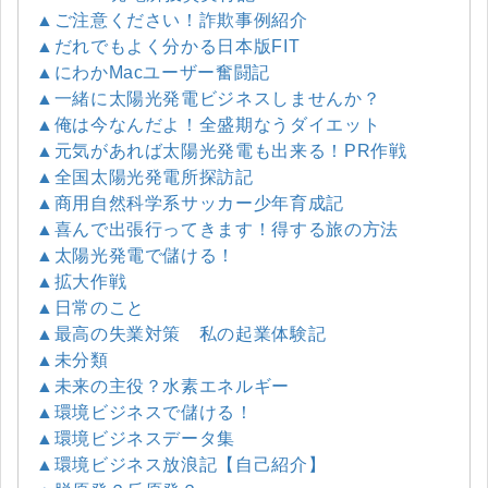
▲ご注意ください！詐欺事例紹介
▲だれでもよく分かる日本版FIT
▲にわかMacユーザー奮闘記
▲一緒に太陽光発電ビジネスしませんか？
▲俺は今なんだよ！全盛期なうダイエット
▲元気があれば太陽光発電も出来る！PR作戦
▲全国太陽光発電所探訪記
▲商用自然科学系サッカー少年育成記
▲喜んで出張行ってきます！得する旅の方法
▲太陽光発電で儲ける！
▲拡大作戦
▲日常のこと
▲最高の失業対策 私の起業体験記
▲未分類
▲未来の主役？水素エネルギー
▲環境ビジネスで儲ける！
▲環境ビジネスデータ集
▲環境ビジネス放浪記【自己紹介】