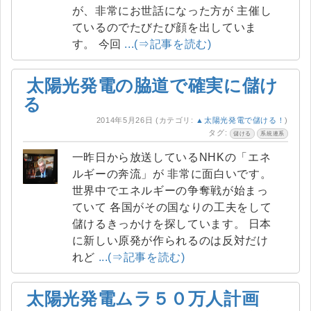
が、非常にお世話になった方が 主催し
ているのでたびたび顔を出していま
す。 今回
...(⇒記事を読む)
太陽光発電の脇道で確実に儲け
る
2014年5月26日
(カテゴリ:
▲太陽光発電で儲ける！
)
タグ:
儲ける
系統連系
一昨日から放送しているNHKの「エネ
ルギーの奔流」が 非常に面白いです。
世界中でエネルギーの争奪戦が始まっ
ていて 各国がその国なりの工夫をして
儲けるきっかけを探しています。 日本
に新しい原発が作られるのは反対だけ
れど
...(⇒記事を読む)
太陽光発電ムラ５０万人計画