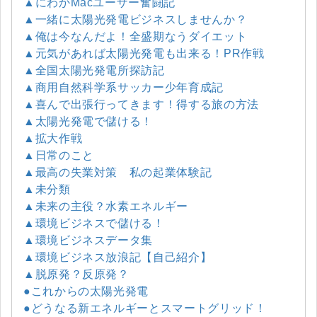
▲にわかMacユーザー奮闘記
▲一緒に太陽光発電ビジネスしませんか？
▲俺は今なんだよ！全盛期なうダイエット
▲元気があれば太陽光発電も出来る！PR作戦
▲全国太陽光発電所探訪記
▲商用自然科学系サッカー少年育成記
▲喜んで出張行ってきます！得する旅の方法
▲太陽光発電で儲ける！
▲拡大作戦
▲日常のこと
▲最高の失業対策 私の起業体験記
▲未分類
▲未来の主役？水素エネルギー
▲環境ビジネスで儲ける！
▲環境ビジネスデータ集
▲環境ビジネス放浪記【自己紹介】
▲脱原発？反原発？
●これからの太陽光発電
●どうなる新エネルギーとスマートグリッド！