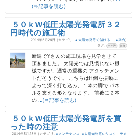
(⇒記事を読む)
５０ｋW低圧太陽光発電所３２
円時代の施工術
2014年5月29日
(カテゴリ:
▲太陽光発電で儲ける！
,
●架台
)
タグ:
一本脚
架台
新潟でYさんの施工現場を見学させて
頂きました。 太陽光では見慣れない機
械ですが、通常の重機の アタッチメン
トだそうです。 こちらはH鋼を振動に
よって深く打ち込み、１本の脚で パネ
ルを支える形となります。 前後に２本
の
...(⇒記事を読む)
５０ｋW低圧太陽光発電所を買
った時の注意
2014年5月28日
(カテゴリ:
●メンテナンス
,
●太陽光発電のリスク・デメ