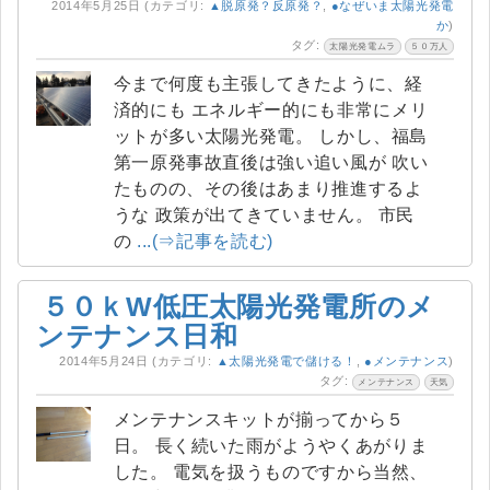
2014年5月25日
(カテゴリ:
▲脱原発？反原発？
,
●なぜいま太陽光発電
か
)
タグ:
太陽光発電ムラ
５０万人
今まで何度も主張してきたように、経
済的にも エネルギー的にも非常にメリ
ットが多い太陽光発電。 しかし、福島
第一原発事故直後は強い追い風が 吹い
たものの、その後はあまり推進するよ
うな 政策が出てきていません。 市民
の
...(⇒記事を読む)
５０ｋW低圧太陽光発電所のメ
ンテナンス日和
2014年5月24日
(カテゴリ:
▲太陽光発電で儲ける！
,
●メンテナンス
)
タグ:
メンテナンス
天気
メンテナンスキットが揃ってから５
日。 長く続いた雨がようやくあがりま
した。 電気を扱うものですから当然、