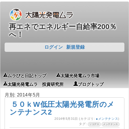
再エネでエネルギー自給率200％
へ！
ログイン
新規登録
ムラびと日記トップ
太陽光発電ムラ市場
太陽光発電ムラ 投資研究所
ブログトップ
月別: 2014年5月
５０ｋW低圧太陽光発電所のメ
ンテナンス2
2014年5月31日
(カテゴリ:
●メンテナンス
)
タグ:
ソコデス
メンテナンス