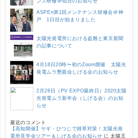
ンス研修＠仙台のお知らせ
ASPEn第1回メンテナンス研修会＠神
戸 1日目が始まりました
太陽光発電所における盗難と東京新聞
の記事について
4月18日20時〜初のZoom開催 太陽光
発電ムラ懇親会しげる会のお知らせ
2月28日（PV EXPO最終日）2020太陽
光発電ムラ新年会（しげる会）のお知
らせ
最近のコメント
【高知開催】ヤギ・ひつじで雑草対策！太陽光発
電所見学会ツアー＆しげる会のお知らせ
に
太陽王