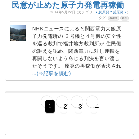
民意が止めた原子力発電再稼働
2014年5月22日
(カテゴリ:
▲脱原発？反原発？
)
タグ:
再稼働
裁判
NHKニュースによると関西電力大飯原
子力発電所の ３号機と４号機の安全性
を巡る裁判で福井地方裁判所が 住民側
の訴えを認め、関西電力に対し運転を
再開しないよう命じる判決を言い渡し
たそうです。 原発の再稼働が否決され
...(⇒記事を読む)
2
3
→
1