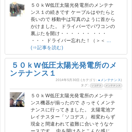
５０ｋW低圧太陽光発電所のメンテナ
ンス１の続きです ケーブルはやたらと
長いので 移動中は写真のように首から
かけました。 ドライバーでパワコンの
裏ぶたを開け・・・ ・・・ ・・・
・・・ ドライバー忘れた！（＞＜
...
(⇒記事を読む)
５０ｋW低圧太陽光発電所のメ
ンテナンス１
2014年5月30日
(カテゴリ:
●メンテナンス
)
タグ:
ソコデス
メンテナンス
５０ｋW低圧太陽光発電所のメンテナ
ンス機器が揃ったので さっそくメンテ
ナンスに行ってきました。 太陽電池ア
レイテスター「ソコデス」 相変わらず
現金と間違われて盗難に合いそうなケ
ースです。 中を開けるとこんな感じ
...