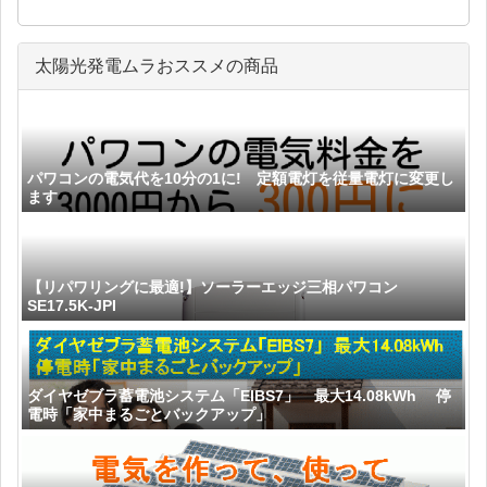
太陽光発電ムラおススメの商品
パワコンの電気代を10分の1に! 定額電灯を従量電灯に変更し
ます
【リパワリングに最適!】ソーラーエッジ三相パワコン
SE17.5K-JPI
ダイヤゼブラ蓄電池システム「EIBS7」 最大14.08kWh 停
電時「家中まるごとバックアップ」