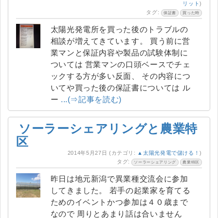
リット
)
タグ:
保証書
買った時
太陽光発電所を買った後のトラブルの
相談が増えてきています。 買う前に営
業マンと保証内容や製品の試験体制に
ついては 営業マンの口頭ベースでチェ
ックする方が多い反面、 その内容につ
いてや買った後の保証書については ル
ー
...(⇒記事を読む)
ソーラーシェアリングと農業特
区
2014年5月27日
(カテゴリ:
▲太陽光発電で儲ける！
)
タグ:
ソーラーシェアリング
農業特区
昨日は地元新潟で異業種交流会に参加
してきました。 若手の起業家を育てる
ためのイベントかつ参加は４０歳まで
なので 周りとあまり話は合いません