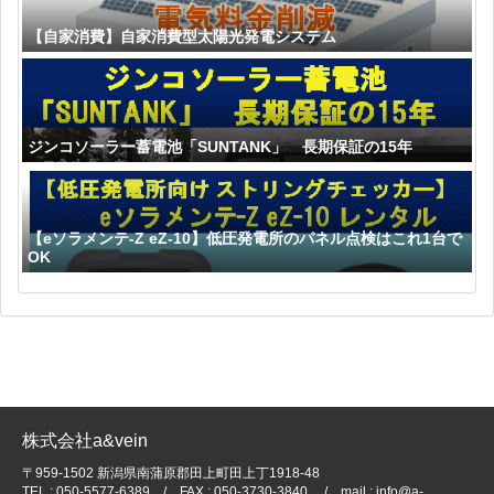
【自家消費】自家消費型太陽光発電システム
ジンコソーラー蓄電池「SUNTANK」 長期保証の15年
【eソラメンテ-Z eZ-10】低圧発電所のパネル点検はこれ1台で
OK
株式会社a&vein
〒959-1502 新潟県南蒲原郡田上町田上丁1918-48
TEL : 050-5577-6389 / FAX : 050-3730-3840 / mail : info@a-