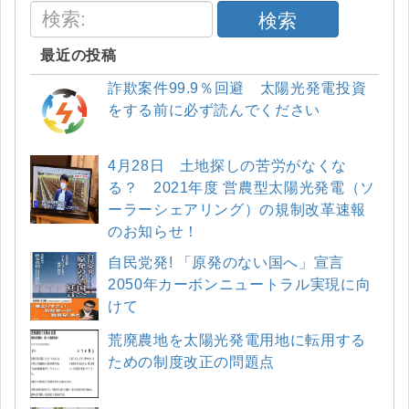
検索
最近の投稿
詐欺案件99.9％回避 太陽光発電投資
をする前に必ず読んでください
4月28日 土地探しの苦労がなくな
る？ 2021年度 営農型太陽光発電（ソ
ーラーシェアリング）の規制改革速報
のお知らせ！
自民党発! 「原発のない国へ」宣言
2050年カーボンニュートラル実現に向
けて
荒廃農地を太陽光発電用地に転用する
ための制度改正の問題点