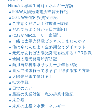
Hiroの世界再生可能エネルギー探訪
▲50kW太陽光発電所投資実行記
▲50ｋW発電所投資実行記
▲ご注意ください！詐欺事例紹介
▲だれでもよく分かる日本版FIT
▲にわかMacユーザー奮闘記
▲一緒に太陽光発電ビジネスしませんか？
▲俺は今なんだよ！全盛期なうダイエット
▲元気があれば太陽光発電も出来る！PR作戦
▲全国太陽光発電所探訪記
▲商用自然科学系サッカー少年育成記
▲喜んで出張行ってきます！得する旅の方法
▲太陽光発電で儲ける！
▲拡大作戦
▲日常のこと
▲最高の失業対策 私の起業体験記
▲未分類
▲未来の主役？水素エネルギー