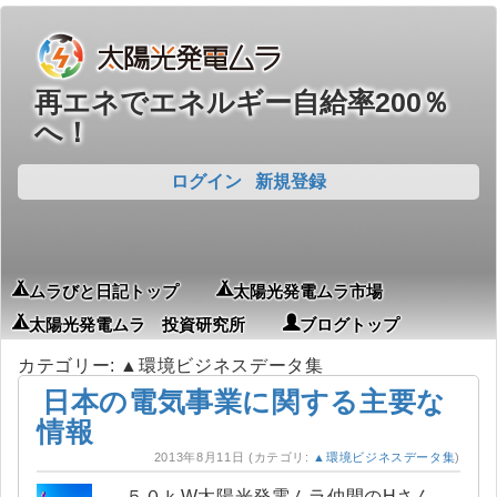
再エネでエネルギー自給率200％
へ！
ログイン
新規登録
ムラびと日記トップ
太陽光発電ムラ市場
太陽光発電ムラ 投資研究所
ブログトップ
カテゴリー: ▲環境ビジネスデータ集
日本の電気事業に関する主要な
情報
2013年8月11日
(カテゴリ:
▲環境ビジネスデータ集
)
５０ｋW太陽光発電ムラ仲間のHさん