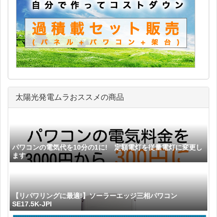
太陽光発電ムラおススメの商品
パワコンの電気代を10分の1に! 定額電灯を従量電灯に変更し
ます
【リパワリングに最適!】ソーラーエッジ三相パワコン
SE17.5K-JPI