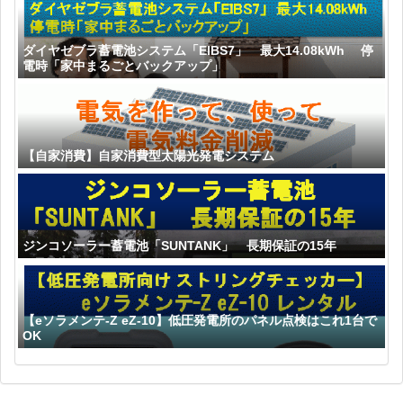
ダイヤゼブラ蓄電池システム「EIBS7」 最大14.08kWh 停
電時「家中まるごとバックアップ」
【自家消費】自家消費型太陽光発電システム
ジンコソーラー蓄電池「SUNTANK」 長期保証の15年
【eソラメンテ-Z eZ-10】低圧発電所のパネル点検はこれ1台で
OK