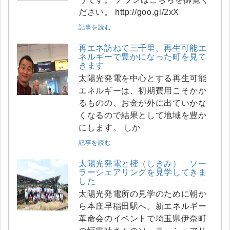
ださい。 http://goo.gl/2xX
記事を読む
再エネ訪ねて三千里。再生可能エ
ネルギーで豊かになった町を見て
きます
太陽光発電を中心とする再生可能
エネルギーは、初期費用こそかか
るものの、お金が外に出ていかな
くなるので結果として地域を豊か
にします。 しか
記事を読む
太陽光発電と樒（しきみ） ソー
ラーシェアリングを見学してきま
した
太陽光発電所の見学のために朝か
ら本庄早稲田駅へ。新エネルギー
革命会のイベントで埼玉県伊奈町