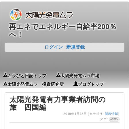
再エネでエネルギー自給率200％
へ！
ログイン
新規登録
ムラびと日記トップ
太陽光発電ムラ市場
太陽光発電ムラ 投資研究所
ブログトップ
太陽光発電有力事業者訪問の
旅 四国編
2019年1月18日
(カテゴリ:
新着情報
)
タグ:
ASPEn