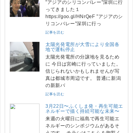
”アジアのシリコンバレー”深圳に行
ってきました１
https://goo.gl/HNrQeF ”アジアのシ
リコンバレー”深圳に行っ
記事を読む
太陽光発電所が大雪により全国各
地で運転停止
太陽光発電所の分譲地を見るため
に 今日は宮崎に行っていました。
信じられないかもしれませんが写
真は都城市周辺です。 普通に新潟
の新新バ
記事を読む
3月22日〜ふくしま発・再生可能エ
ネルギーで描く持続可能な未来〜
来週の火曜日に福島で再生可能エ
ネルギーのシンポジウムがあるそ
うです。 チラシはこちらを御覧く