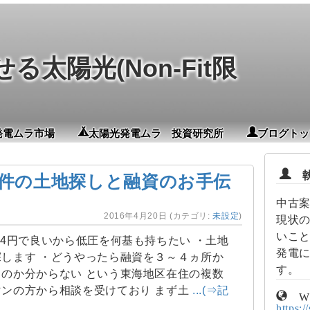
太陽光(Non-Fit限
発電ムラ市場
太陽光発電ムラ 投資研究所
ブログトッ
執
案件の土地探しと融資のお手伝
中古
2016年4月20日
(カテゴリ:
未設定
)
現状
いこ
24円で良いから低圧を何基も持ちたい ・土地
発電
します ・どうやったら融資を３～４ヵ所か
す。
のか分からない という東海地区在住の複数
マンの方から相談を受けており まず土
...(⇒記
W
https:/