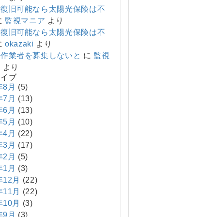
で復旧可能なら太陽光保険は不
に
監視マニア
より
で復旧可能なら太陽光保険は不
に
okazaki
より
り作業者を募集しないと
に
監視
ア
より
カイブ
年8月
(5)
年7月
(13)
年6月
(13)
年5月
(10)
年4月
(22)
年3月
(17)
年2月
(5)
年1月
(3)
年12月
(22)
年11月
(22)
年10月
(3)
年9月
(3)