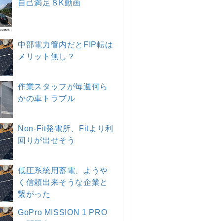
自己満足８K動画
中部電力管内だとFIP転は
メリット無し？
作業スタッフが毎週何ら
かの車トラブル
Non-Fit発電所、Fitより利
回りが出せそう
低圧系統用蓄電、ようや
く信頼出来そうな企業と
繋がった
GoPro MISSION 1 PRO