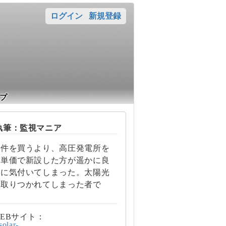
ログイン
新規登録
プ
筆：監視マニア
案件を買うより、高圧発電所を
の単価で新設した方が遥かに良
とに気付いてしまった。太陽光
に取りつかれてしまった者で
EBサイト：
/solar-