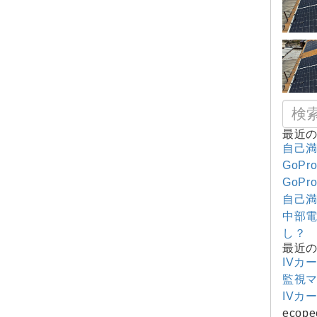
最近
自己満
GoPr
GoPr
自己満
中部電
し？
最近
IVカ
監視
IVカ
ecope