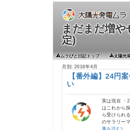
まだまだ増やせる
定)
ムラびと日記トップ
太陽光
月別: 2016年4月
【番外編】24円
い
実は現在 ・
はこれから探
ら受けられる
のサラリー
事を読む)