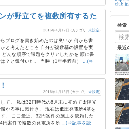
club.j
ンが野立てを複数所有するた
検索
2016年4月19日
(カテゴリ:
未設定
)
らブログを書き始めたのは良いが 何から書
かと考えたところ 自分が複数基の設置を実
最近
 どんな順序で課題をクリアしたかを 順に書
は？と気付いた。 当時（1年半程前）
...(⇒
！
2016年4月18日
(カテゴリ:
未設定
)
して。 私は32円時代の8月末に初めて太陽光
儲かる事に気付き、 現在は低圧発電所4基を
す。 ここ最近、32円案件の施工を依頼した
24円案件で複数の発電所を所
...(⇒記事を読