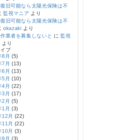
で復旧可能なら太陽光保険は不
に
監視マニア
より
で復旧可能なら太陽光保険は不
に
okazaki
より
り作業者を募集しないと
に
監視
ア
より
カイブ
年8月
(5)
年7月
(13)
年6月
(13)
年5月
(10)
年4月
(22)
年3月
(17)
年2月
(5)
年1月
(3)
年12月
(22)
年11月
(22)
年10月
(3)
年9月
(3)