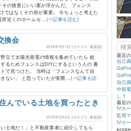
 その後更にいい案が浮かんだ。 フェンス
だけではなくその前が重要。 今ちょっと考えた
電所近くのホームセ
...(⇒記事を読む)
交換会
2019年3月7日
(カテゴリ:
未設定
)
最近
野立て太陽光発電の情報を集めていたら 総
自己満
するためフェンスはDIYにするという人の 書
GoPr
トで見つけた。 当時は「フェンスなんて自
GoPr
できない」 と思っていたが実際
...(⇒記事を読
自己満
中部電
し？
住んでいる土地を買ったとき
最近
IVカ
監視
2019年3月6日
(カテゴリ:
未設定
)
IVカ
良い土地だ！」と不動産業者に紹介してもら
ecope