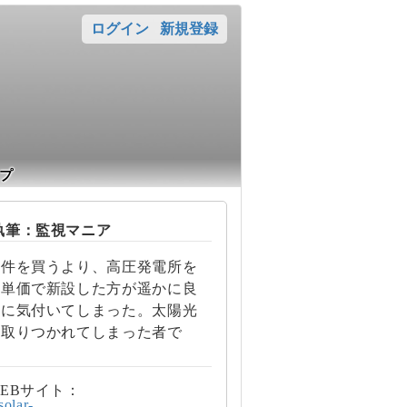
ログイン
新規登録
プ
筆：監視マニア
案件を買うより、高圧発電所を
の単価で新設した方が遥かに良
とに気付いてしまった。太陽光
に取りつかれてしまった者で
EBサイト：
/solar-