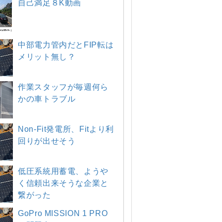
自己満足８K動画
中部電力管内だとFIP転は
メリット無し？
作業スタッフが毎週何ら
かの車トラブル
Non-Fit発電所、Fitより利
回りが出せそう
低圧系統用蓄電、ようや
く信頼出来そうな企業と
繋がった
GoPro MISSION 1 PRO