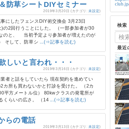
＆防草シートDIYセミナー
club.j
2019年3月20日
(カテゴリ:
未設定
)
事にしたフェンスDIY術交換会 3月23日
検索
(土)の2回行うことにした。 （一部参加者が30
Gなのと、 当初予定より参加者が増えたのが
） そして、防草シ
...(⇒記事を読む)
最近
欲しいと言われ・・・
2019年3月16日
(カテゴリ:
未設定
)
業者と話をしていたら 現在契約を進めてい
2カ所も買わないかと打診を受けた。 （2カ
00平方メートル位） 80kwクラスの発電所が
るくらいの広さ。 （14
...(⇒記事を読む)
からの電話
2019年3月13日
(カテゴリ:
未設定
)