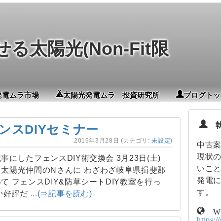
太陽光(Non-Fit限
発電ムラ市場
太陽光発電ムラ 投資研究所
ブログトッ
執
ンスDIYセミナー
2019年3月28日
(カテゴリ:
未設定
)
中古
現状
事にしたフェンスDIY術交換会 3月23日(土)
いこ
太陽光仲間のNさんに わざわざ岐阜県揖斐郡
発電
て フェンスDIY&防草シートDIY教室を行っ
す。
か好評だ
...(⇒記事を読む)
W
https:/