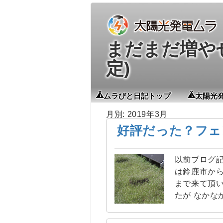
まだまだ増やせる
定)
ムラびと日記トップ
太陽光
月別: 2019年3月
好評だった？フェ
以前ブログ記
は鈴鹿市から
まで来て頂い
たが なかな