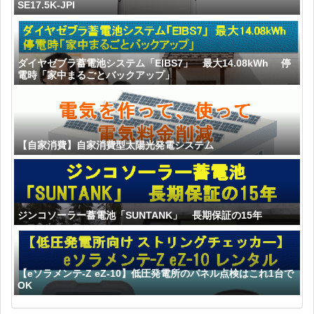
SE17.5K-JPI
ダイヤゼブラ蓄電池システム「EIBS7」 最大14.08kWh 停
電時「家中まるごとバックアップ」
【自家消費】自家消費型太陽光発電システム
ジンコソーラー蓄電池「SUNTANK」 長期保証の15年
【eソラメンテ-Z eZ-10】低圧発電所のパネル点検はこれ1台で
OK