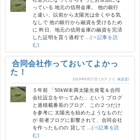
っている 地元の信用金庫。 他の銀行
と違い、以前から太陽光は全くやる気
なしで 他の銀行から融資を受けるため
に 昨日、地元の信用金庫の融資を完済
した証明を貰う過程で
...(⇒記事を読
む)
合同会社作っておいてよかっ
た！
2019年8月27日
(カテゴリ:
未設定
)
５年前 「50kW未満太陽光発電＆合同
会社設立をやってみた」という ブログ
と過積載番長のブログ、この２つだけ
を参考に 太陽光を始めたようなものだ
が 前者ブログに影響されて、合同会社
を作ったものの 貸して
...(⇒記事を読
む)