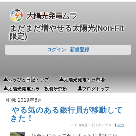
まだまだ増やせる太陽光(Non-Fit
限定)
ログイン
新規登録
ムラびと日記トップ
太陽光発電ムラ市場
太陽光発電ムラ 投資研究所
ブログトップ
月別: 2019年8月
やる気のある銀行員が移動して
きた！
2019年8月30日
(カテゴリ:
未設定
)
社会人になってからずっとお世話にな