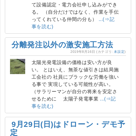
て設備認定・電力会社申し込みができ
る。 （自分だけではなく、作業を手伝
ってくれている仲間の分も）
...(⇒記
事を読む)
分離発注以外の激安施工方法
2019年8月16日
(カテゴリ:
未設定
)
太陽光発電設備の価格は安い方が良
い。 とはいえ、無茶な値引きは結局施
工会社の 社員にブラックな労働を強い
る事で 実現している可能性が高い。
（サラリーマンが自分の将来を安定さ
せるために 太陽子発電事業
...(⇒記
事を読む)
9月29日(日)はドローン・デモ予
定