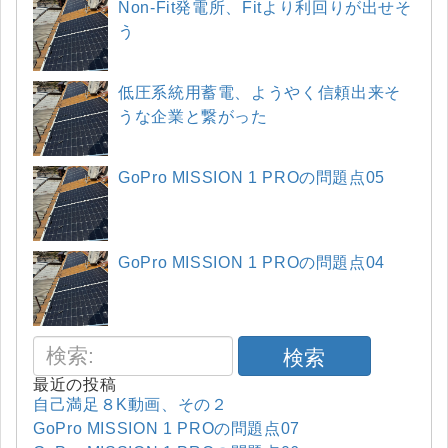
Non-Fit発電所、Fitより利回りが出せそ
う
低圧系統用蓄電、ようやく信頼出来そ
うな企業と繋がった
GoPro MISSION 1 PROの問題点05
GoPro MISSION 1 PROの問題点04
検索
最近の投稿
自己満足８K動画、その２
GoPro MISSION 1 PROの問題点07