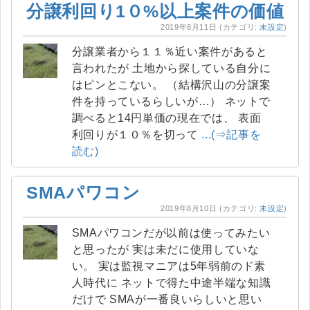
分譲利回り1０%以上案件の価値
2019年8月11日
(カテゴリ:
未設定
)
分譲業者から１１％近い案件があると
言われたが 土地から探している自分に
はピンとこない。 （結構沢山の分譲案
件を持っているらしいが…） ネットで
調べると14円単価の現在では、 表面
利回りが１０％を切って
...(⇒記事を
読む)
SMAパワコン
2019年8月10日
(カテゴリ:
未設定
)
SMAパワコンだが以前は使ってみたい
と思ったが 実は未だに使用していな
い。 実は監視マニアは5年弱前のド素
人時代に ネットで得た中途半端な知識
だけで SMAが一番良いらしいと思い