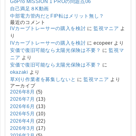
GoPro MISSION 1 PROの問題点06
自己満足８K動画
中部電力管内だとFIP転はメリット無し？
最近のコメント
IVカーブトレーサーの購入を検討
に
監視マニア
よ
り
IVカーブトレーサーの購入を検討
に
ecopeer
より
安価で復旧可能なら太陽光保険は不要？
に
監視マ
ニア
より
安価で復旧可能なら太陽光保険は不要？
に
okazaki
より
草刈り作業者を募集しないと
に
監視マニア
より
アーカイブ
2026年8月
(5)
2026年7月
(13)
2026年6月
(13)
2026年5月
(10)
2026年4月
(22)
2026年3月
(17)
2026年2月
(5)