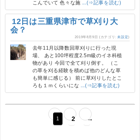
こんでいて 色々な施
...(⇒記事を読む)
12日は三重県津市で草刈り大
会？
2019年8月9日
(カテゴリ:
未設定
)
去年11月以降数回草刈りに行った現
場、 あと100坪程度2.5m級のイネ科植
物があり 今回で全て刈り倒す。 （こ
の草を刈る経験を積めば他のどんな草
も簡単に感じる） 前に草刈りしたとこ
ろも１ｍくらいにな
...(⇒記事を読む)
2
→
1