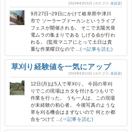
2019年8月15日
(カテゴリ:
未設定
)
9月27日~29日にかけて岐阜県中津川
市で ソーラーブドーカンというライブ
フェスが開催される。 そこで太陽光発
電ムラの集まりである しげる会が行わ
れる。 (監視マニアにとって土日は貴
重な作業曜日なので
...(⇒記事を読む)
草刈り経験値を一気にアップ
2019年8月14日
(カテゴリ:
未設定
)
12日(月)は5人で草刈り。 今回の草刈
りでこの現場はカタを付けるつもりで
作業を行った。 うち一人は、この現場
が未経験の初心者。 今後写真のような
草を刈る機会はまずないので 何とか都
合をつけて
...(⇒記事を読む)