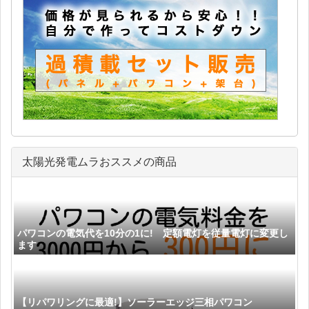
太陽光発電ムラおススメの商品
パワコンの電気代を10分の1に! 定額電灯を従量電灯に変更し
ます
【リパワリングに最適!】ソーラーエッジ三相パワコン