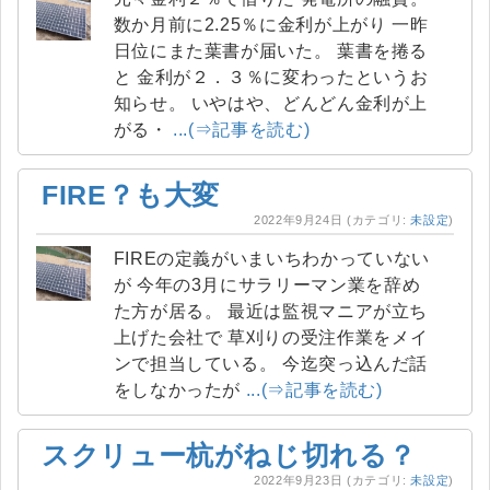
数か月前に2.25％に金利が上がり 一昨
日位にまた葉書が届いた。 葉書を捲る
と 金利が２．３％に変わったというお
知らせ。 いやはや、どんどん金利が上
がる・
...(⇒記事を読む)
FIRE？も大変
2022年9月24日
(カテゴリ:
未設定
)
FIREの定義がいまいちわかっていない
が 今年の3月にサラリーマン業を辞め
た方が居る。 最近は監視マニアが立ち
上げた会社で 草刈りの受注作業をメイ
ンで担当している。 今迄突っ込んだ話
をしなかったが
...(⇒記事を読む)
スクリュー杭がねじ切れる？
2022年9月23日
(カテゴリ:
未設定
)