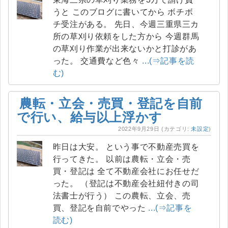
うと このブログに書いてから ボチボ
チ受注がある。 先日、今週三重県三カ
所の草刈り依頼をした方から 今週群馬
の草刈り作業が出来ないかと打診があ
った。 交通費など色々
...(⇒記事を読
む)
農転・立会・売買・登記を自前
で行い、給与以上浮かす
2022年9月29日
(カテゴリ:
未設定
)
昨日は大安。 という事で不動産売買を
行ってきた。 以前は農転・立会・売
買・登記は 全て不動産会社にお任せだ
った。 （登記は不動産会社紐付きの司
法書士が行う） この農転、立会、売
買、登記を自前でやった
...(⇒記事を
読む)