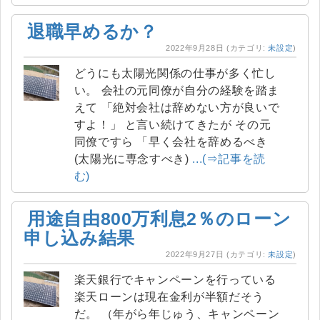
退職早めるか？
2022年9月28日
(カテゴリ:
未設定
)
どうにも太陽光関係の仕事が多く忙し
い。 会社の元同僚が自分の経験を踏ま
えて 「絶対会社は辞めない方が良いで
すよ！」 と言い続けてきたが その元
同僚ですら 「早く会社を辞めるべき
(太陽光に専念すべき)
...(⇒記事を読
む)
用途自由800万利息2％のローン
申し込み結果
2022年9月27日
(カテゴリ:
未設定
)
楽天銀行でキャンペーンを行っている
楽天ローンは現在金利が半額だそう
だ。 （年がら年じゅう、キャンペーン