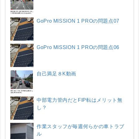
GoPro MISSION 1 PROの問題点07
GoPro MISSION 1 PROの問題点06
自己満足８K動画
中部電力管内だとFIP転はメリット無
し？
作業スタッフが毎週何らかの車トラブ
ル