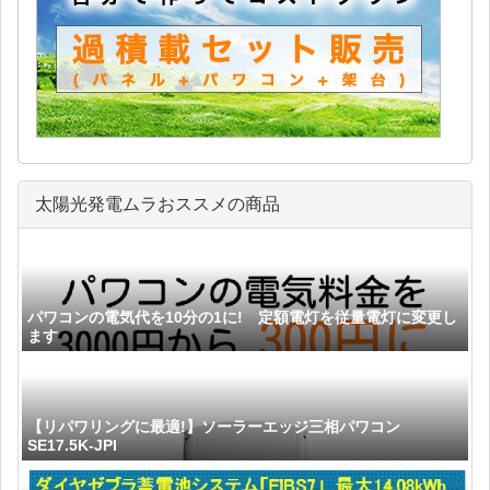
太陽光発電ムラおススメの商品
パワコンの電気代を10分の1に! 定額電灯を従量電灯に変更し
ます
【リパワリングに最適!】ソーラーエッジ三相パワコン
SE17.5K-JPI