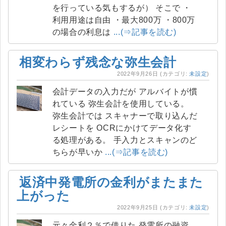
を行っている気もするが） そこで ・
利用用途は自由 ・最大800万 ・800万
の場合の利息は
...(⇒記事を読む)
相変わらず残念な弥生会計
2022年9月26日
(カテゴリ:
未設定
)
会計データの入力だが アルバイトが慣
れている 弥生会計を使用している。
弥生会計では スキャナーで取り込んだ
レシートを OCRにかけてデータ化す
る処理がある。 手入力とスキャンのど
ちらが早いか
...(⇒記事を読む)
返済中発電所の金利がまたまた
上がった
2022年9月25日
(カテゴリ:
未設定
)
元々金利２％で借りた 発電所の融資。