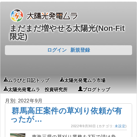
まだまだ増やせる太陽光(Non-Fit
限定)
ログイン
新規登録
ムラびと日記トップ
太陽光発電ムラ市場
太陽光発電ムラ 投資研究所
ブログトップ
月別: 2022年9月
群馬高圧案件の草刈り依頼が有
ったが…
2022年9月30日
(カテゴリ:
未設定
)
東海三県の草刈り業務を3万で請け負