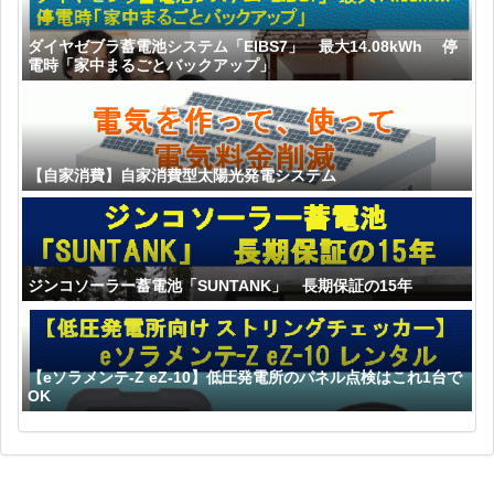
ダイヤゼブラ蓄電池システム「EIBS7」 最大14.08kWh 停
電時「家中まるごとバックアップ」
【自家消費】自家消費型太陽光発電システム
ジンコソーラー蓄電池「SUNTANK」 長期保証の15年
【eソラメンテ-Z eZ-10】低圧発電所のパネル点検はこれ1台で
OK