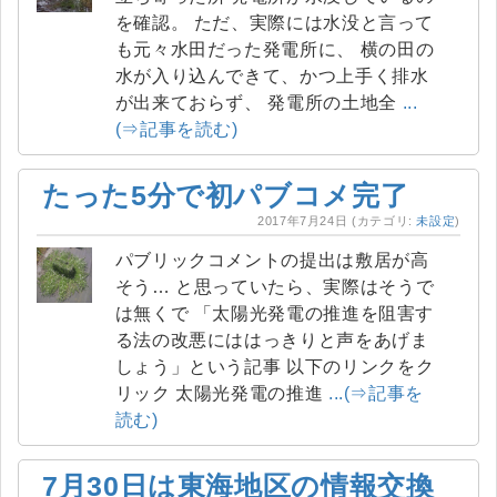
を確認。 ただ、実際には水没と言って
も元々水田だった発電所に、 横の田の
水が入り込んできて、かつ上手く排水
が出来ておらず、 発電所の土地全
...
(⇒記事を読む)
たった5分で初パブコメ完了
2017年7月24日
(カテゴリ:
未設定
)
パブリックコメントの提出は敷居が高
そう… と思っていたら、実際はそうで
は無くで 「太陽光発電の推進を阻害す
る法の改悪にははっきりと声をあげま
しょう」という記事 以下のリンクをク
リック 太陽光発電の推進
...(⇒記事を
読む)
7月30日は東海地区の情報交換