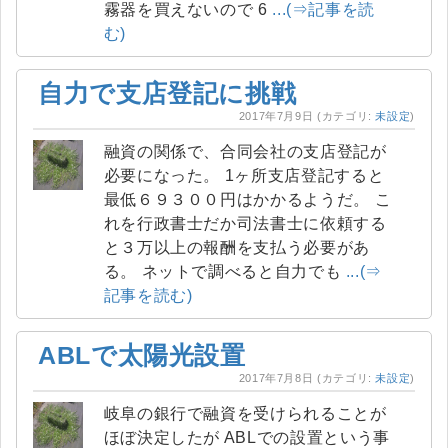
霧器を買えないので 6
...(⇒記事を読
む)
自力で支店登記に挑戦
2017年7月9日
(カテゴリ:
未設定
)
融資の関係で、合同会社の支店登記が
必要になった。 1ヶ所支店登記すると
最低６９３００円はかかるようだ。 こ
れを行政書士だか司法書士に依頼する
と３万以上の報酬を支払う必要があ
る。 ネットで調べると自力でも
...(⇒
記事を読む)
ABLで太陽光設置
2017年7月8日
(カテゴリ:
未設定
)
岐阜の銀行で融資を受けられることが
ほぼ決定したが ABLでの設置という事