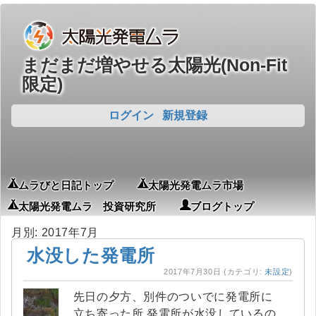
まだまだ増やせる太陽光(Non-Fit
限定)
ログイン
新規登録
ムラびと日記トップ
太陽光発電ムラ市場
太陽光発電ムラ 投資研究所
ブログトップ
月別: 2017年7月
水没した発電所
2017年7月30日
(カテゴリ:
未設定
)
先日の夕方、別件のついでに発電所に
立ち寄った所 発電所が水没しているの