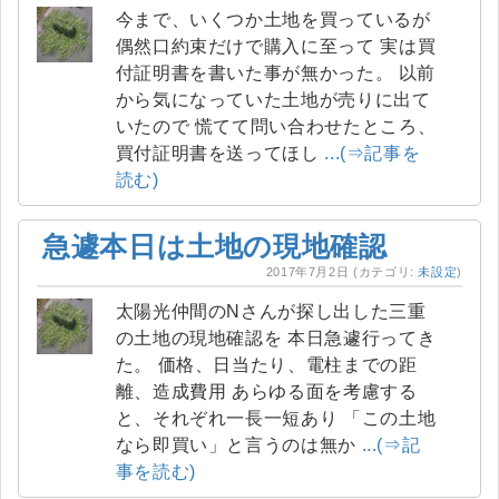
今まで、いくつか土地を買っているが
偶然口約束だけで購入に至って 実は買
付証明書を書いた事が無かった。 以前
から気になっていた土地が売りに出て
いたので 慌てて問い合わせたところ、
買付証明書を送ってほし
...(⇒記事を
読む)
急遽本日は土地の現地確認
2017年7月2日
(カテゴリ:
未設定
)
太陽光仲間のNさんが探し出した三重
の土地の現地確認を 本日急遽行ってき
た。 価格、日当たり、電柱までの距
離、造成費用 あらゆる面を考慮する
と、それぞれ一長一短あり 「この土地
なら即買い」と言うのは無か
...(⇒記
事を読む)