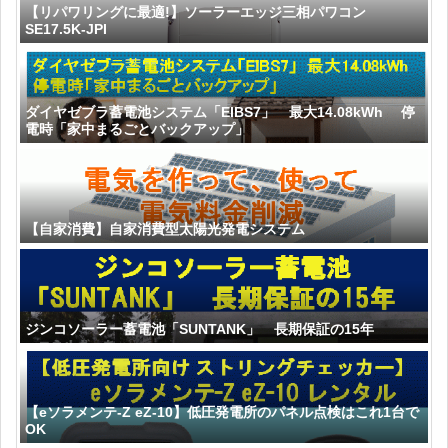
【リパワリングに最適!】ソーラーエッジ三相パワコン
SE17.5K-JPI
ダイヤゼブラ蓄電池システム「EIBS7」 最大14.08kWh 停
電時「家中まるごとバックアップ」
【自家消費】自家消費型太陽光発電システム
ジンコソーラー蓄電池「SUNTANK」 長期保証の15年
【eソラメンテ-Z eZ-10】低圧発電所のパネル点検はこれ1台で
OK