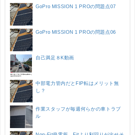
GoPro MISSION 1 PROの問題点07
GoPro MISSION 1 PROの問題点06
自己満足８K動画
中部電力管内だとFIP転はメリット無
し？
作業スタッフが毎週何らかの車トラブ
ル
Non-Fit発電所、Fitより利回りが出せそ