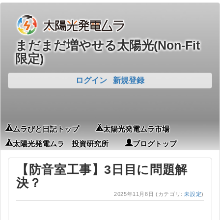
まだまだ増やせる太陽光(Non-Fit
限定)
ログイン
新規登録
ムラびと日記トップ
太陽光発電ムラ市場
太陽光発電ムラ 投資研究所
ブログトップ
【防音室工事】3日目に問題解
決？
2025年11月8日
(カテゴリ:
未設定
)