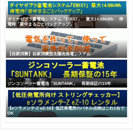
ダイヤゼブラ蓄電池システム「EIBS7」 最大14.08kWh 停
電時「家中まるごとバックアップ」
【自家消費】自家消費型太陽光発電システム
ジンコソーラー蓄電池「SUNTANK」 長期保証の15年
【eソラメンテ-Z eZ-10】低圧発電所のパネル点検はこれ1台で
OK