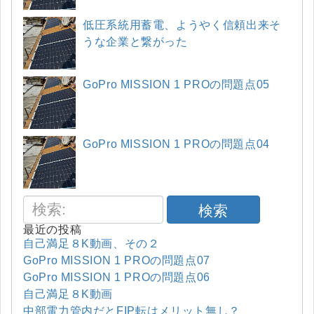
低圧系統用蓄電、ようやく信頼出来そ
うな企業と繋がった
GoPro MISSION 1 PROの問題点05
GoPro MISSION 1 PROの問題点04
検索
最近の投稿
自己満足８K動画、その２
GoPro MISSION 1 PROの問題点07
GoPro MISSION 1 PROの問題点06
自己満足８K動画
中部電力管内だとFIP転はメリット無し？