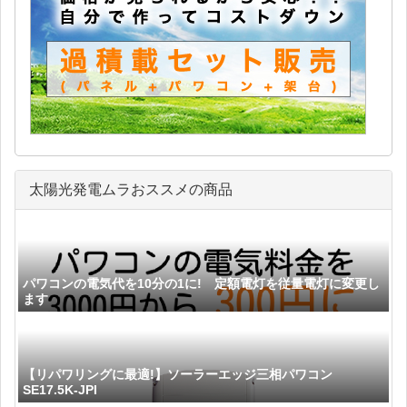
太陽光発電ムラおススメの商品
パワコンの電気代を10分の1に! 定額電灯を従量電灯に変更し
ます
【リパワリングに最適!】ソーラーエッジ三相パワコン
SE17.5K-JPI