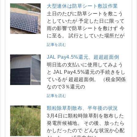
大型連休は防草シート敷設作業
土日のたびに防草シートを敷こう
としていたが 予定した日に限って
雨の影響で防草シートを敷けず 今
に至る。 試行としていた場所だが
記事を読む
JAL Pay4.5%還元、超超超面倒
明日迄の支払いに使用してみよう
と JAL Pay4.5%還元の手続きをし
ているが 超超超面倒。 （税金関係
なので3％還元の
記事を読む
顆粒除草剤散布、半年後の状況
3月4日に顆粒時除草剤を散布した
発電所候補地。 その後、放ったら
かしだったので どんな状況か心配