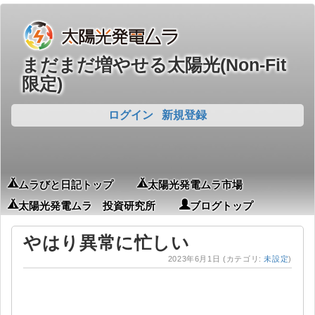
まだまだ増やせる太陽光(Non-Fit
限定)
ログイン
新規登録
ムラびと日記トップ
太陽光発電ムラ市場
太陽光発電ムラ 投資研究所
ブログトップ
やはり異常に忙しい
2023年6月1日
(カテゴリ:
未設定
)