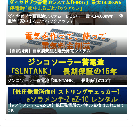
ダイヤゼブラ蓄電池システム「EIBS7」 最大14.08kWh 停
電時「家中まるごとバックアップ」
【自家消費】自家消費型太陽光発電システム
ジンコソーラー蓄電池「SUNTANK」 長期保証の15年
【eソラメンテ-Z eZ-10】低圧発電所のパネル点検はこれ1台で
OK