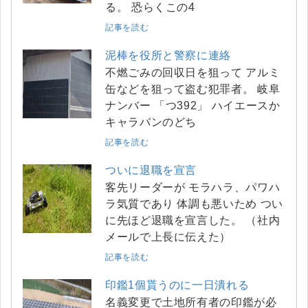
る。 恐らくこの4
記事を読む
泥棒を役所と警察に連絡
不燃ごみの回収日を狙って アルミ
缶などを狙って盗む犯罪者。 岐阜
ナンバー 「つ392」 ハイエースか
キャラバンのどち
記事を読む
ついに退職を宣言
客先リーダーが モラハラ、パワハ
ラ気質であり 体調も悪いため つい
に先ほど退職を宣言した。 （社内
メールで上長に伝えた）
記事を読む
印鑑1個貰うのに一日潰れる
名義変更で土地所有者の印鑑が必