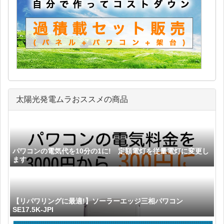
太陽光発電ムラおススメの商品
パワコンの電気代を10分の1に! 定額電灯を従量電灯に変更し
ます
【リパワリングに最適!】ソーラーエッジ三相パワコン
SE17.5K-JPI