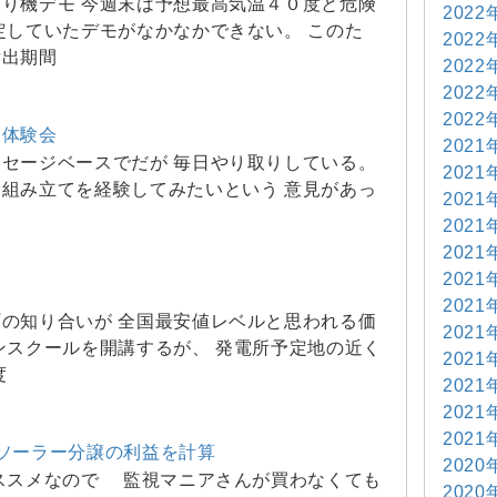
り機デモ 今週末は予想最高気温４０度と危険
2022
定していたデモがなかなかできない。 このた
2022
貸出期間
2022
2022
2022
て体験会
2021
セージベースでだが 毎日やり取りしている。
2021
組み立てを経験してみたいという 意見があっ
2021
2021
2021
2021
2021
の知り合いが 全国最安値レベルと思われる価
2021
ンスクールを開講するが、 発電所予定地の近く
2021
度
2021
2021
2021
ソーラー分譲の利益を計算
2020
おススメなので 監視マニアさんが買わなくても
2020