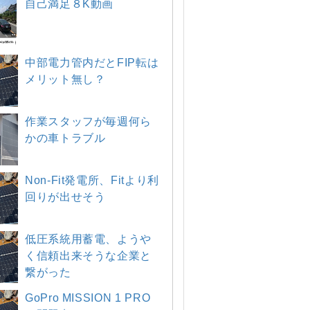
自己満足８K動画
中部電力管内だとFIP転は
メリット無し？
作業スタッフが毎週何ら
かの車トラブル
Non-Fit発電所、Fitより利
回りが出せそう
低圧系統用蓄電、ようや
く信頼出来そうな企業と
繋がった
GoPro MISSION 1 PRO