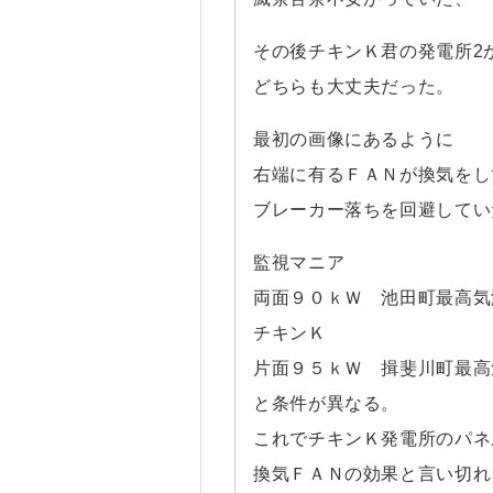
その後チキンＫ君の発電所2
どちらも大丈夫だった。
最初の画像にあるように
右端に有るＦＡＮが換気をし
ブレーカー落ちを回避してい
監視マニア
両面９０ｋＷ 池田町最高気
チキンＫ
片面９５ｋＷ 揖斐川町最高
と条件が異なる。
これでチキンＫ発電所のパネ
換気ＦＡＮの効果と言い切れ