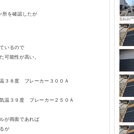
か所を確認したが
ているので
た可能性が高い。
温３８度 ブレーカー３００Ａ
気温３９度 ブレーカー２５０Ａ
ルが両面であれば
るが