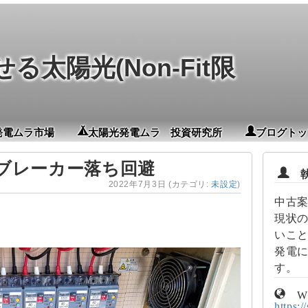
太陽光(Non-Fit限
発電ムラ市場
太陽光発電ムラ 投資研究所
ブログトッ
ブレーカー落ち回避
執
2022年7月3日
(カテゴリ:
未設定
)
中古
現状
いこ
発電
す。
W
https:/