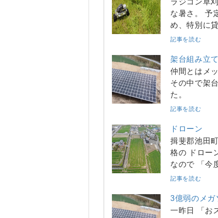
ラジコン草刈
な暑さ。 予
め、特別に
記事を読む
架台組み立
仲間とはメッ
その中で架台
た。
記事を読む
ドローン
揖斐郡池田町
格の ドロー
なので 「今
記事を読む
3億弱のメガ
一昨日 「