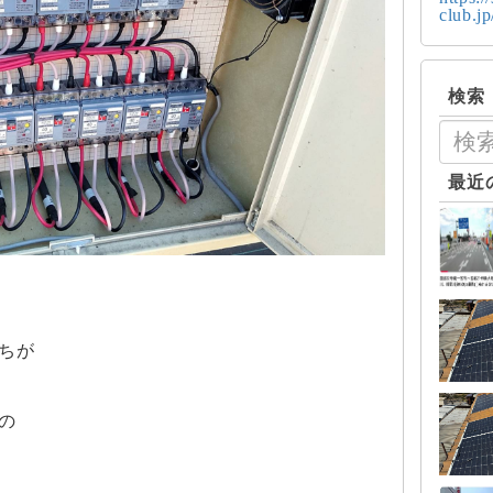
club.j
検索
最近
ちが
の