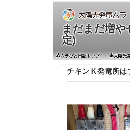
まだまだ増やせる
定)
ムラびと日記トップ
太陽光
チキンＫ発電所は