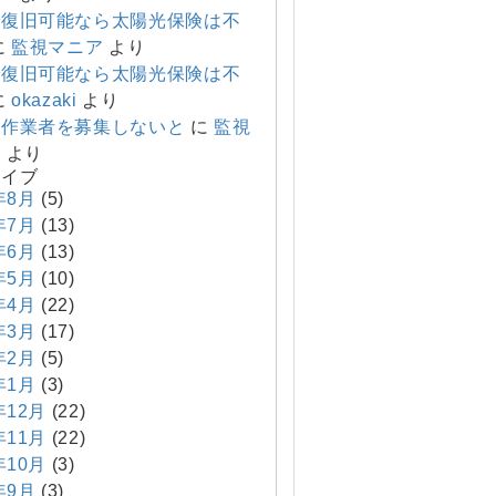
で復旧可能なら太陽光保険は不
に
監視マニア
より
で復旧可能なら太陽光保険は不
に
okazaki
より
り作業者を募集しないと
に
監視
ア
より
カイブ
年8月
(5)
年7月
(13)
年6月
(13)
年5月
(10)
年4月
(22)
年3月
(17)
年2月
(5)
年1月
(3)
年12月
(22)
年11月
(22)
年10月
(3)
年9月
(3)