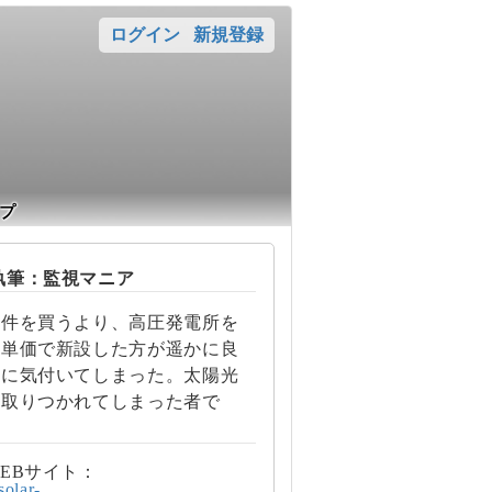
ログイン
新規登録
プ
筆：監視マニア
案件を買うより、高圧発電所を
の単価で新設した方が遥かに良
とに気付いてしまった。太陽光
に取りつかれてしまった者で
EBサイト：
/solar-