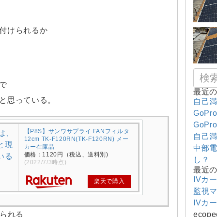
付けられるか
で
最近
と思っている。
自己満
GoPr
GoPr
【P8S】サンワサプライ FANフィルタ
自己満
12cm TK-F120RN(TK-F120RN) メー
カー在庫品
中部電
価格：1120円（税込、送料別)
し？
(2022/7/3時点)
最近
IVカ
楽天で購入
監視
IVカ
えられる
ecope