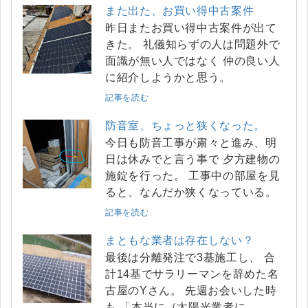
また出た、お買い得中古案件
昨日またお買い得中古案件が出て
きた。 礼儀知らずの人は問題外で
面識が無い人ではなく 仲の良い人
に紹介しようかと思う。
記事を読む
防音室、ちょっと狭くなった。
今日も防音工事が粛々と進み、明
日は休みでと言う事で 夕方建物の
施錠を行った。 工事中の部屋を見
ると、なんだか狭くなっている。
記事を読む
まともな業者は存在しない？
最後は分離発注で3基施工し、 合
計14基でサラリーマンを辞めた名
古屋のYさん。 先週お会いした時
も 「本当に（太陽光業者に