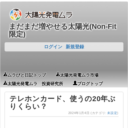
まだまだ増やせる太陽光(Non-Fit
限定)
ログイン
新規登録
ムラびと日記トップ
太陽光発電ムラ市場
太陽光発電ムラ 投資研究所
ブログトップ
テレホンカード、使うの20年ぶ
りくらい？
2024年1月4日
(カテゴリ:
未設定
)