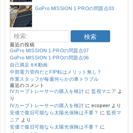
GoPro MISSION 1 PROの問題点03
検索
最近の投稿
GoPro MISSION 1 PROの問題点07
GoPro MISSION 1 PROの問題点06
自己満足８K動画
中部電力管内だとFIP転はメリット無し？
作業スタッフが毎週何らかの車トラブル
最近のコメント
IVカーブトレーサーの購入を検討
に
監視マニア
よ
り
IVカーブトレーサーの購入を検討
に
ecopeer
より
安価で復旧可能なら太陽光保険は不要？
に
監視マ
ニア
より
安価で復旧可能なら太陽光保険は不要？
に