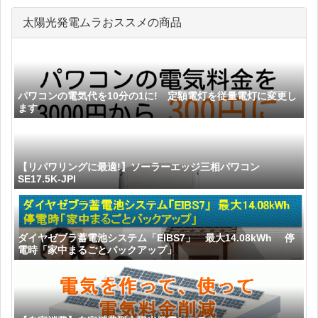
太陽光発電ムラおススメの商品
パワコンの電気代を10分の1に! 定額電灯を従量電灯に変更し
ます
【リパワリングに最適!】ソーラーエッジ三相パワコン
SE17.5K-JPI
ダイヤゼブラ蓄電池システム「EIBS7」 最大14.08kWh 停
電時「家中まるごとバックアップ」