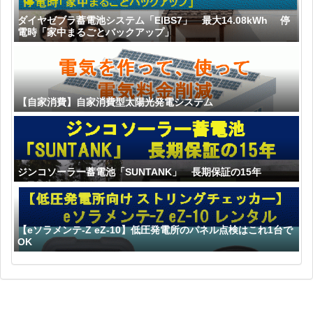
ダイヤゼブラ蓄電池システム「EIBS7」 最大14.08kWh 停
電時「家中まるごとバックアップ」
【自家消費】自家消費型太陽光発電システム
ジンコソーラー蓄電池「SUNTANK」 長期保証の15年
【eソラメンテ-Z eZ-10】低圧発電所のパネル点検はこれ1台で
OK