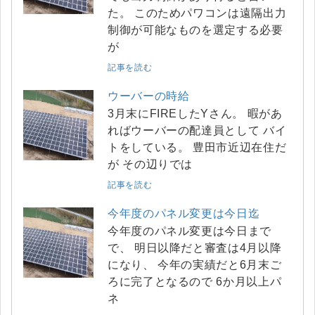
た。 このためパワコンは遠隔出力
制御が可能なものを選定する必要
が
記事を読む
ウーバーの時給
3月末にFIREしたYさん。 暇があ
ればウーバーの配達員として バイ
トをしている。 豊田市近辺在住だ
が その辺りでは
記事を読む
今年度のパネル変更は今日迄
今年度のパネル変更は今日まで
で、 明日以降だと審査は4月以降
になり、 今年の実績だと6月末ご
ろに完了となるので 6か月以上パ
ネ