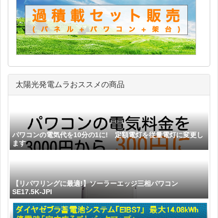
太陽光発電ムラおススメの商品
パワコンの電気代を10分の1に! 定額電灯を従量電灯に変更し
ます
【リパワリングに最適!】ソーラーエッジ三相パワコン
SE17.5K-JPI