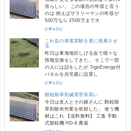
倍らしい。 この場合の年収と言う
のは 例えばサラリーマンの年収が
500万なら 2500万まで大
記事を読む
これ迄の発電実験を更に発展させ
る
昨日は東海地区しげる会で様々な
情報交換をしてきた。 そこで一部
の人には話をしたが TigoEnergy付
パネルを自宅庭に設置し
記事を読む
顆粒除草剤滅茶苦茶高い
今日は友人とその娘さんに 顆粒除
草剤散布作業を依頼した。 使う機
材はこれ 【送料無料】 工進 手動
式散粒機 HD-8 農薬