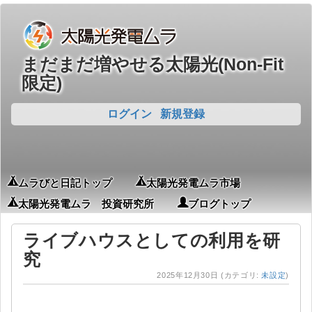
まだまだ増やせる太陽光(Non-Fit
限定)
ログイン
新規登録
ムラびと日記トップ
太陽光発電ムラ市場
太陽光発電ムラ 投資研究所
ブログトップ
ライブハウスとしての利用を研
究
2025年12月30日
(カテゴリ:
未設定
)