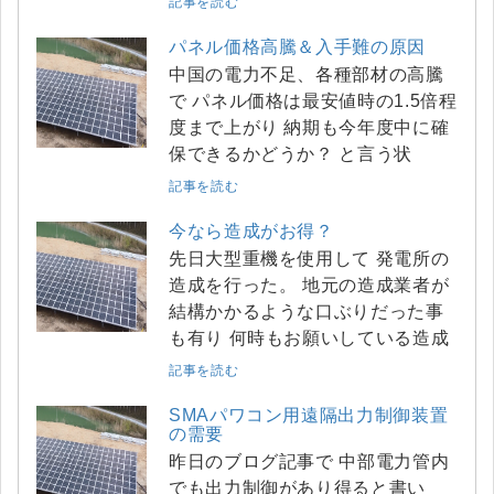
記事を読む
パネル価格高騰＆入手難の原因
中国の電力不足、各種部材の高騰
で パネル価格は最安値時の1.5倍程
度まで上がり 納期も今年度中に確
保できるかどうか？ と言う状
記事を読む
今なら造成がお得？
先日大型重機を使用して 発電所の
造成を行った。 地元の造成業者が
結構かかるような口ぶりだった事
も有り 何時もお願いしている造成
記事を読む
SMAパワコン用遠隔出力制御装置
の需要
昨日のブログ記事で 中部電力管内
でも出力制御があり得ると書い