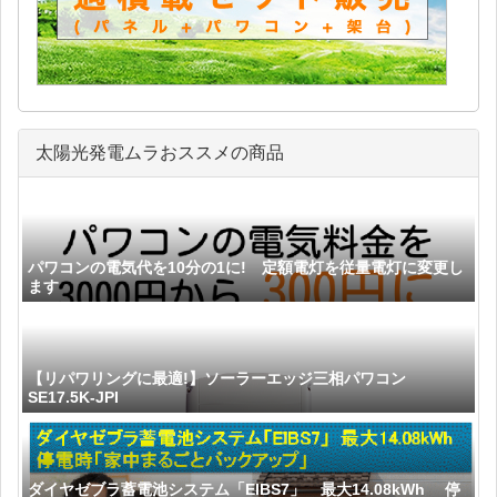
太陽光発電ムラおススメの商品
パワコンの電気代を10分の1に! 定額電灯を従量電灯に変更し
ます
【リパワリングに最適!】ソーラーエッジ三相パワコン
SE17.5K-JPI
ダイヤゼブラ蓄電池システム「EIBS7」 最大14.08kWh 停