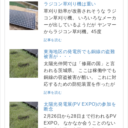
ラジコン草刈り機は重い
草刈り効率が改善されそうな ラジ
コン草刈り機。 いろいろなメーカ
ーが出しているようだが ヤンマー
からラジコン草刈機。45度
記事を読む
東海地区の発電所でも銅線の盗難
被害が・・・
太陽光仲間では「修羅の国」と言
われる茨城県。 ここは稼働中でも
銅線の窃盗被害が酷い。 これに対
応するための防犯装置を作ったが
記事を読む
太陽光発電展(PV EXPO)の参加を
断念
2月26日から28日まで行われるPV
EXPO。 なかなか会うことのない