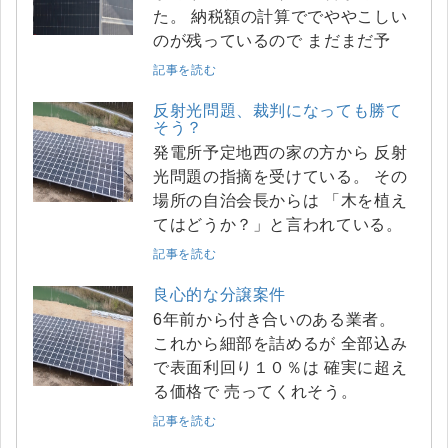
た。 納税額の計算ででややこしい
のが残っているので まだまだ予
記事を読む
反射光問題、裁判になっても勝て
そう？
発電所予定地西の家の方から 反射
光問題の指摘を受けている。 その
場所の自治会長からは 「木を植え
てはどうか？」と言われている。
記事を読む
良心的な分譲案件
6年前から付き合いのある業者。
これから細部を詰めるが 全部込み
で表面利回り１０％は 確実に超え
る価格で 売ってくれそう。
記事を読む