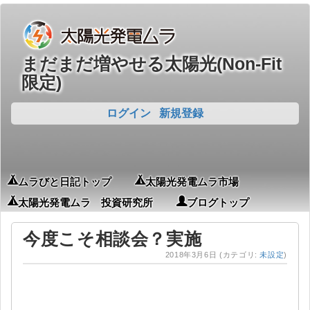
まだまだ増やせる太陽光(Non-Fit
限定)
ログイン
新規登録
ムラびと日記トップ
太陽光発電ムラ市場
太陽光発電ムラ 投資研究所
ブログトップ
今度こそ相談会？実施
2018年3月6日
(カテゴリ:
未設定
)