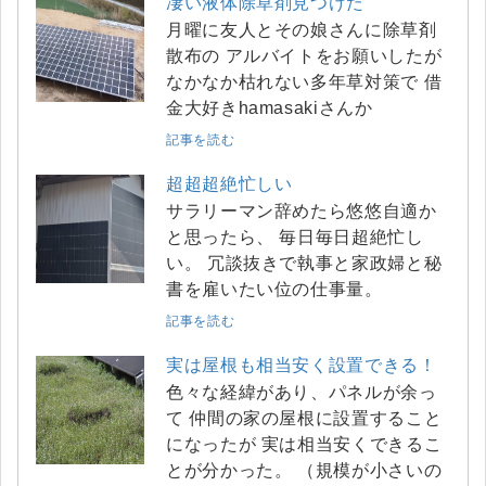
凄い液体除草剤見つけた
月曜に友人とその娘さんに除草剤
散布の アルバイトをお願いしたが
なかなか枯れない多年草対策で 借
金大好きhamasakiさんか
記事を読む
超超超絶忙しい
サラリーマン辞めたら悠悠自適か
と思ったら、 毎日毎日超絶忙し
い。 冗談抜きで執事と家政婦と秘
書を雇いたい位の仕事量。
記事を読む
実は屋根も相当安く設置できる！
色々な経緯があり、パネルが余っ
て 仲間の家の屋根に設置すること
になったが 実は相当安くできるこ
とが分かった。 （規模が小さいの