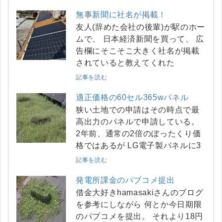
無事新聞に社名が掲載！
友人(辞めた会社の後輩)が駅のホー
ムで、 日本経済新聞を買って、 広
告欄にそこそこ大きく社名が掲載
されていると教えてくれた
記事を読む
適正価格の60セル365wパネル
狭い土地での申請はその時点で最
高出力のパネルで申請している。
2年前、通常の2倍のぼったくり価
格ではあるが LG電子製パネルに3
記事を読む
発電所課金のパブコメ提出
借金大好きhamasakiさんのブログ
を参考にしながら 何とか今日期限
のパブコメを提出。 それより18円