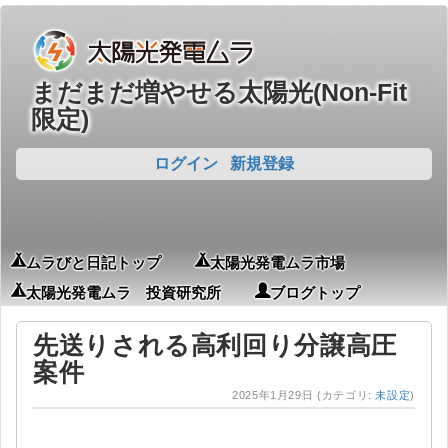
まだまだ増やせる太陽光(Non-Fit
限定)
ログイン
新規登録
ムラびと日記トップ
太陽光発電ムラ市場
太陽光発電ムラ 投資研究所
ブログトップ
先送りされる高利回り分譲高圧
案件
2025年1月29日
(カテゴリ:
未設定
)