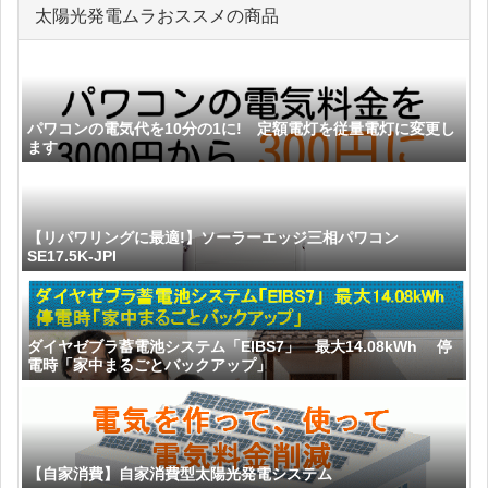
太陽光発電ムラおススメの商品
パワコンの電気代を10分の1に! 定額電灯を従量電灯に変更し
ます
【リパワリングに最適!】ソーラーエッジ三相パワコン
SE17.5K-JPI
ダイヤゼブラ蓄電池システム「EIBS7」 最大14.08kWh 停
電時「家中まるごとバックアップ」
【自家消費】自家消費型太陽光発電システム