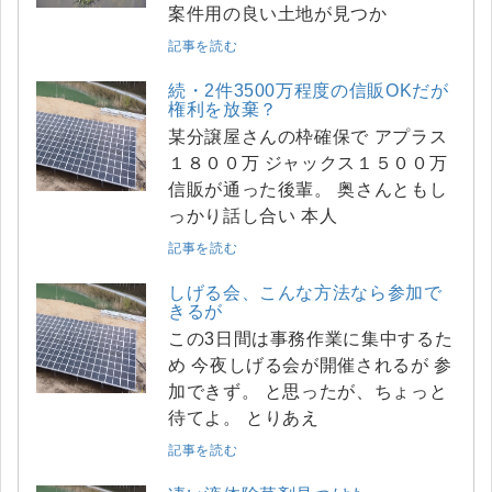
案件用の良い土地が見つか
記事を読む
続・2件3500万程度の信販OKだが
権利を放棄？
某分譲屋さんの枠確保で アプラス
１８００万 ジャックス１５００万
信販が通った後輩。 奥さんともし
っかり話し合い 本人
記事を読む
しげる会、こんな方法なら参加で
きるが
この3日間は事務作業に集中するた
め 今夜しげる会が開催されるが 参
加できず。 と思ったが、ちょっと
待てよ。 とりあえ
記事を読む