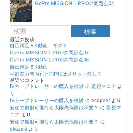
GoPro MISSION 1 PROの問題点04
検索
最近の投稿
自己満足８K動画、その２
GoPro MISSION 1 PROの問題点07
GoPro MISSION 1 PROの問題点06
自己満足８K動画
中部電力管内だとFIP転はメリット無し？
最近のコメント
IVカーブトレーサーの購入を検討
に
監視マニア
よ
り
IVカーブトレーサーの購入を検討
に
ecopeer
より
安価で復旧可能なら太陽光保険は不要？
に
監視マ
ニア
より
安価で復旧可能なら太陽光保険は不要？
に
okazaki
より