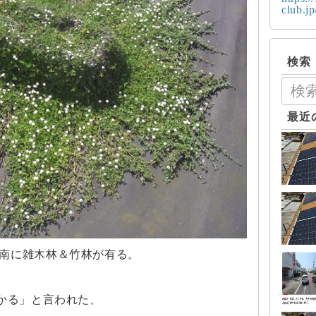
club.j
検索
最近
南に雑木林＆竹林が有る。
かかる」と言われた、