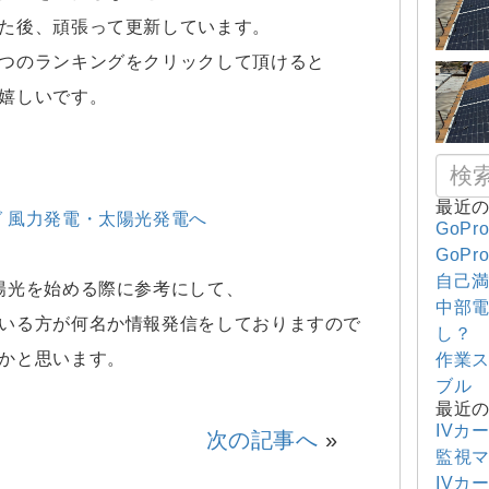
た後、頑張って更新しています。
つのランキングをクリックして頂けると
嬉しいです。
最近
GoPr
GoPr
自己満
陽光を始める際に参考にして、
中部電
いる方が何名か情報発信をしておりますので
し？
かと思います。
作業
ブル
最近
IVカ
次の記事へ
»
監視
IVカ