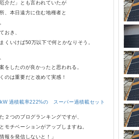
厄介だ」とも言われていたが
所、本日遠方に住む地権者と
。
ておき、
まくいけば50万以下で何とかなりそう。
、
案をしたのが良かったと思われる。
くのは重要だと改めて実感！
15kW 過積載率222%の スーパー過積載セット
た２つのブログランキングですが、
とモチベーションがアップしますね。
情報を発信しないと！」