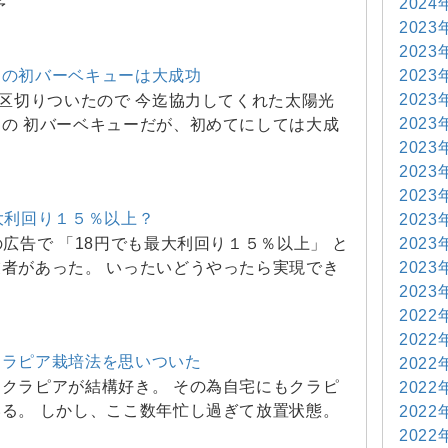
2024
予
2023
2023
2023
との初バーベキューは大成功
2023
一区切りついたので 今迄協力してくれた太陽光
2023
の 初バーベキューだが、初めてにしては大成
2023
2023
2023
大利回り１５％以上？
2023
2023
の広告で 「18円でも最大利回り１５％以上」 と
2023
者があった。 いったいどうやったら実現でき
2023
と
2022
2022
クラピア栽培法を思いついた
2022
クラピアが結構好き。 その為自宅にもクラピ
2022
る。 しかし、ここ数年忙し過ぎて放置状態。
2022
2022