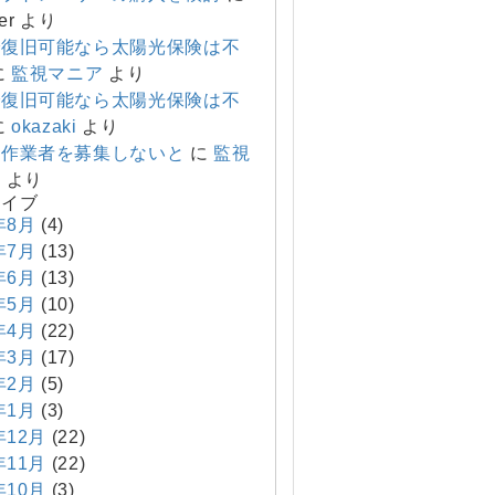
er
より
で復旧可能なら太陽光保険は不
に
監視マニア
より
で復旧可能なら太陽光保険は不
に
okazaki
より
り作業者を募集しないと
に
監視
ア
より
カイブ
年8月
(4)
年7月
(13)
年6月
(13)
年5月
(10)
年4月
(22)
年3月
(17)
年2月
(5)
年1月
(3)
年12月
(22)
年11月
(22)
年10月
(3)