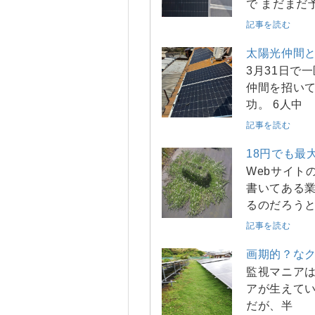
で まだまだ
記事を読む
太陽光仲間
3月31日で
仲間を招いて
功。 6人中
記事を読む
18円でも最
Webサイト
書いてある業
るのだろう
記事を読む
画期的？な
監視マニアは
アが生えてい
だが、半