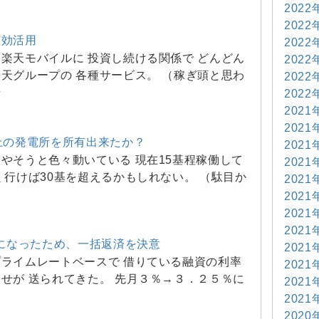
2022
2022
有効活用
2022
楽天モバイルに 投資し続ける関係で どんどん
2022
天グループの 各種サービス。 （稼ぎ頭と思わ
2022
場
2022
2021
2021
上の発電所を所有出来たか？
2021
やそうと色々動いている 現在15基程稼働して
2021
く行けば30基を超えるかもしれない。 （駄目か
2021
）
2021
2021
2021
％になったため、一括返済を決意
2021
ライムレートベースで 借りている融資の利率
2021
せが 送られてきた。 先月３％→３．２５％に
2021
2021
2020