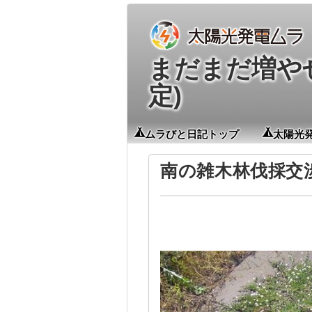
まだまだ増やせる
定)
ムラびと日記トップ
太陽光
南の雑木林伐採交