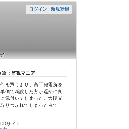
ログイン
新規登録
プ
筆：監視マニア
案件を買うより、高圧発電所を
の単価で新設した方が遥かに良
とに気付いてしまった。太陽光
に取りつかれてしまった者で
EBサイト：
/solar-