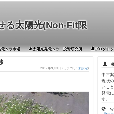
太陽光(Non-Fit限
発電ムラ市場
太陽光発電ムラ 投資研究所
ブログトッ
渉
執
2017年9月3日
(カテゴリ:
未設定
)
中古
現状
いこ
発電
す。
W
https:/