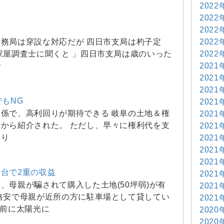
2022
2022
応
2022
2022
務局は穿設な対応だが 四日市支局は杓子定
2022
家屋調査士に聞くと 」四日市支局は歳のいった
2021
やで
2021
2021
でもNG
2021
係で、高利回りが期待できる 岐阜の土地＆権
2021
から紹介された。 ただし、早々に権利代を支
2021
あり
2021
2021
2021
台で2重の収益
2021
、母親が騙されて購入した土地(50坪弱)が有
2021
格安で母親が近所の方に駐車場として貸してい
2021
上前に太陽光に
2020
2020