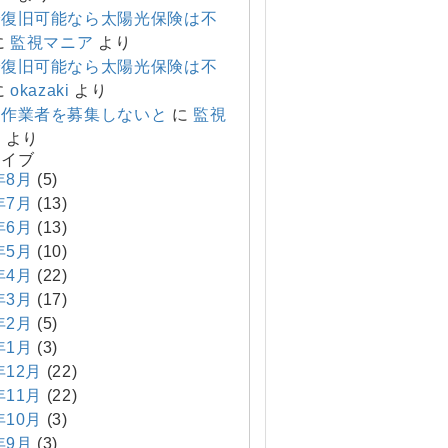
で復旧可能なら太陽光保険は不
に
監視マニア
より
で復旧可能なら太陽光保険は不
に
okazaki
より
り作業者を募集しないと
に
監視
ア
より
カイブ
年8月
(5)
年7月
(13)
年6月
(13)
年5月
(10)
年4月
(22)
年3月
(17)
年2月
(5)
年1月
(3)
年12月
(22)
年11月
(22)
年10月
(3)
年9月
(3)