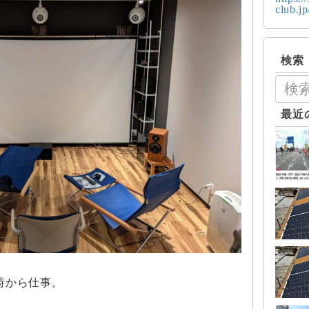
club.j
検索
最近
時から仕事。