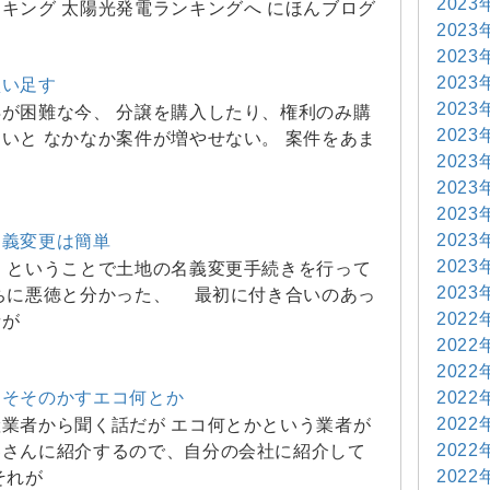
2023
キング 太陽光発電ランキングへ にほんブログ
2023
2023
2023
買い足す
2023
が困難な今、 分譲を購入したり、権利のみ購
2023
いと なかなか案件が増やせない。 案件をあま
2023
な
2023
2023
2023
名義変更は簡単
2023
 ということで土地の名義変更手続きを行って
2023
のちに悪徳と分かった、 最初に付き合いのあっ
2022
者が
2022
2022
2022
をそそのかすエコ何とか
2022
業者から聞く話だが エコ何とかという業者が
2022
客さんに紹介するので、自分の会社に紹介して
2022
それが