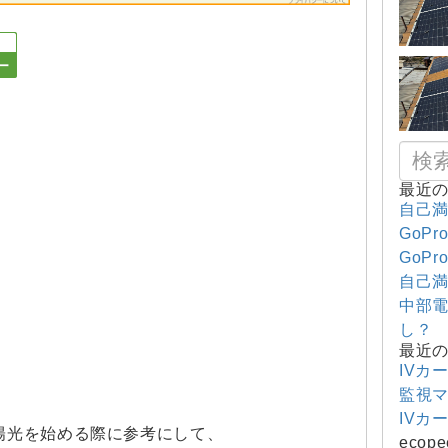
最近
自己満
GoPr
GoPr
自己満
中部電
し？
最近
IVカ
監視
IVカ
陽光を始める際に参考にして、
ecope