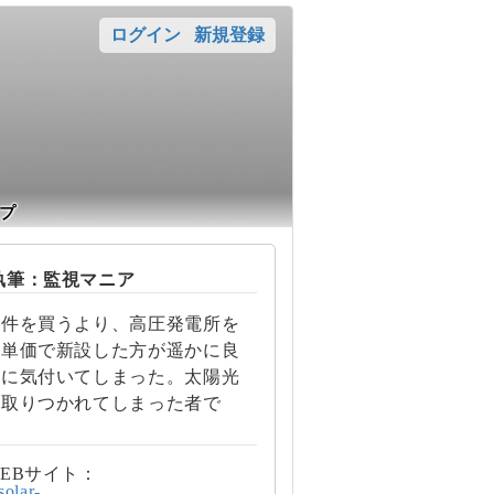
ログイン
新規登録
プ
筆：監視マニア
案件を買うより、高圧発電所を
の単価で新設した方が遥かに良
とに気付いてしまった。太陽光
に取りつかれてしまった者で
EBサイト：
/solar-