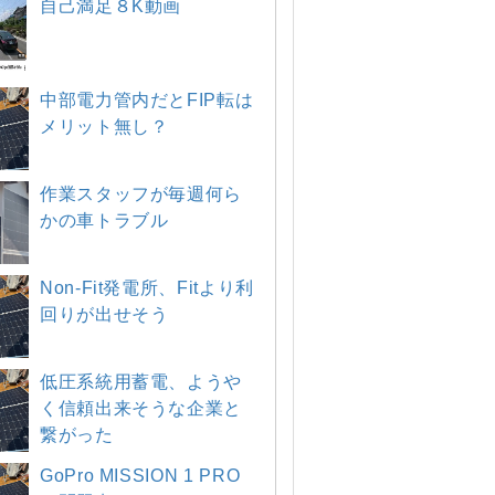
自己満足８K動画
中部電力管内だとFIP転は
メリット無し？
作業スタッフが毎週何ら
かの車トラブル
Non-Fit発電所、Fitより利
回りが出せそう
低圧系統用蓄電、ようや
く信頼出来そうな企業と
繋がった
GoPro MISSION 1 PRO