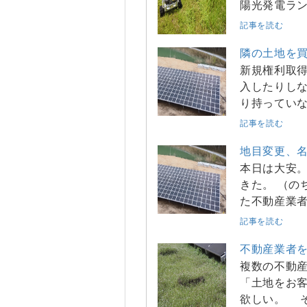
陽光発電ラン
記事を読む
隣の土地を
新規権利取得
入したりしな
り持ってい
記事を読む
地目変更、
本日は大安。
きた。 （
た不動産業
記事を読む
不動産業者
複数の不動産
「土地をお
欲しい。 