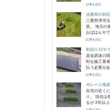
記事を読む
法務局の対
三重県津市法
規。 地元の
おばはん
記事を読む
利回り12％
資金調達の関
利を施工業者
払う必要が
記事を読む
ガレージ風架
自宅の近くに
り、 現在は
るが 2年以
記事を読む