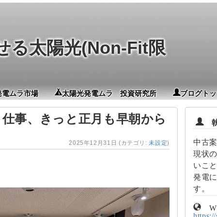
太陽光(Non-Fit限
発電ムラ市場
太陽光発電ムラ 投資研究所
ブログトッ
ら仕事、きっと正月も早朝から
執
中古
2025年12月31日
(カテゴリ:
未設定
)
現状
いこ
発電
す。
W
https:/