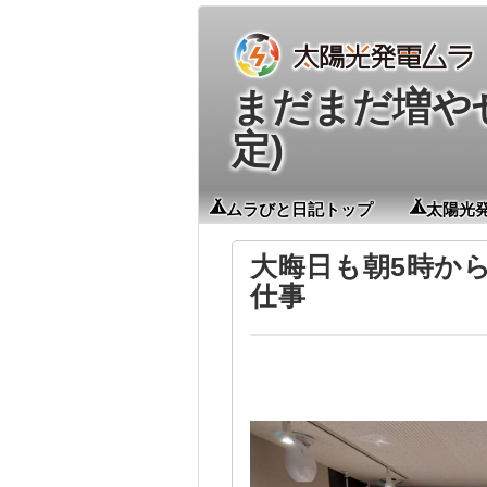
まだまだ増やせる
定)
ムラびと日記トップ
太陽光
大晦日も朝5時か
仕事