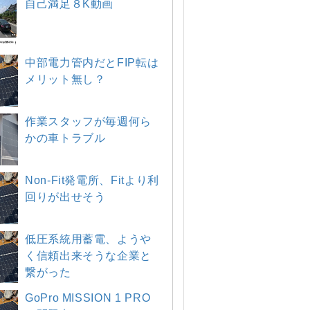
自己満足８K動画
中部電力管内だとFIP転は
メリット無し？
作業スタッフが毎週何ら
かの車トラブル
Non-Fit発電所、Fitより利
回りが出せそう
低圧系統用蓄電、ようや
く信頼出来そうな企業と
繋がった
GoPro MISSION 1 PRO