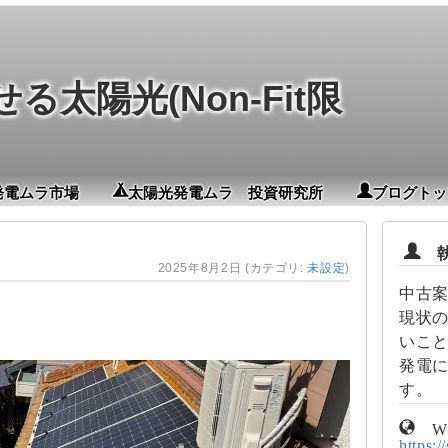
太陽光(Non-Fit限
発電ムラ市場
太陽光発電ムラ 投資研究所
ブログトッ
執
2025年8月2日
(カテゴリ:
未設定
)
中古
現状
いこ
発電
す。
W
https:/