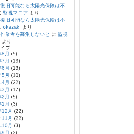
で復旧可能なら太陽光保険は不
に
監視マニア
より
で復旧可能なら太陽光保険は不
に
okazaki
より
り作業者を募集しないと
に
監視
ア
より
カイブ
年8月
(5)
年7月
(13)
年6月
(13)
年5月
(10)
年4月
(22)
年3月
(17)
年2月
(5)
年1月
(3)
年12月
(22)
年11月
(22)
年10月
(3)
年9月
(3)