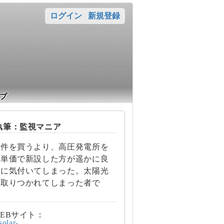
ログイン
新規登録
プ
筆：監視マニア
案件を買うより、高圧発電所を
の単価で新設した方が遥かに良
とに気付いてしまった。太陽光
に取りつかれてしまった者で
EBサイト：
/solar-