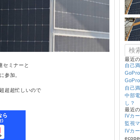
最近
連セミナーと
自己満
GoPr
に参加。
GoPr
自己満
超超超忙しいので
中部電
し？
最近
IVカ
監視
IVカ
ecope