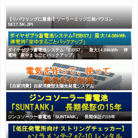
【リパワリングに最適!】ソーラーエッジ三相パワコン
SE17.5K-JPI
ダイヤゼブラ蓄電池システム「EIBS7」 最大14.08kWh 停
電時「家中まるごとバックアップ」
【自家消費】自家消費型太陽光発電システム
ジンコソーラー蓄電池「SUNTANK」 長期保証の15年