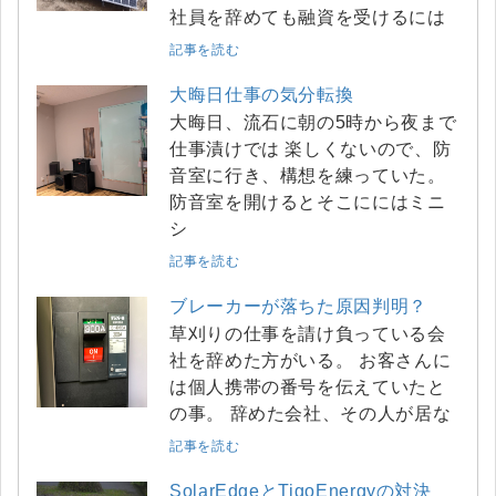
社員を辞めても融資を受けるには
記事を読む
大晦日仕事の気分転換
大晦日、流石に朝の5時から夜まで
仕事漬けでは 楽しくないので、防
音室に行き、構想を練っていた。
防音室を開けるとそこににはミニ
シ
記事を読む
ブレーカーが落ちた原因判明？
草刈りの仕事を請け負っている会
社を辞めた方がいる。 お客さんに
は個人携帯の番号を伝えていたと
の事。 辞めた会社、その人が居な
記事を読む
SolarEdgeとTigoEnergyの対決