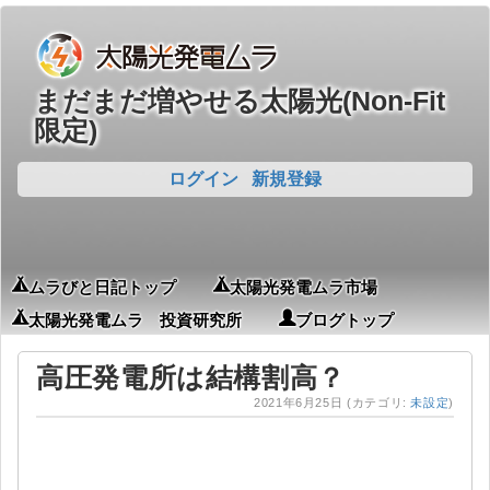
まだまだ増やせる太陽光(Non-Fit
限定)
ログイン
新規登録
ムラびと日記トップ
太陽光発電ムラ市場
太陽光発電ムラ 投資研究所
ブログトップ
高圧発電所は結構割高？
2021年6月25日
(カテゴリ:
未設定
)