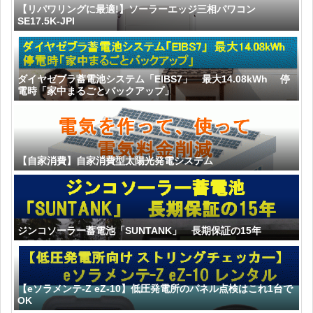
【リパワリングに最適!】ソーラーエッジ三相パワコン
SE17.5K-JPI
ダイヤゼブラ蓄電池システム「EIBS7」 最大14.08kWh 停
電時「家中まるごとバックアップ」
【自家消費】自家消費型太陽光発電システム
ジンコソーラー蓄電池「SUNTANK」 長期保証の15年
【eソラメンテ-Z eZ-10】低圧発電所のパネル点検はこれ1台で
OK