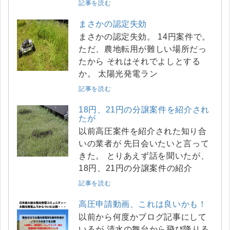
記事を読む
まさかの認定失効
まさかの認定失効。 14円案件で。
ただ、農地転用が難しい場所だっ
たから それはそれでよしとする
か。 太陽光発電ラン
記事を読む
18円、21円の分譲案件を紹介され
たが
以前高圧案件を紹介された知り合
いの業者が 先日会いたいと言って
きた。 とりあえず話を聞いたが、
18円、21円の分譲案件の紹介
記事を読む
高圧申請動画、これは良いかも！
以前から何度かブログ記事にして
いるが 清水の舞台から飛び降りる