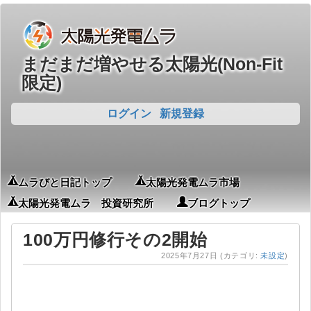
まだまだ増やせる太陽光(Non-Fit
限定)
ログイン
新規登録
ムラびと日記トップ
太陽光発電ムラ市場
太陽光発電ムラ 投資研究所
ブログトップ
100万円修行その2開始
2025年7月27日
(カテゴリ:
未設定
)