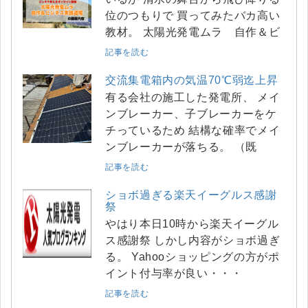
位のつもりで 買ってみたバカ高い
教材。 太陽光発電ムラ 自作＆ビ
記事を読む
交流集電箱内の気温70℃弱迄上昇
有る会社の施工した発電所、 メイ
ンブレーカー、子ブレーカーをケ
チっているため 結構な確率でメイ
ンブレーカーが落ちる。 （既
記事を読む
ショボ過ぎる楽天イーグルス感謝
祭
やはり本日10時から楽天イーグル
ス感謝祭 しかし内容がショボ過ぎ
る。 Yahooショッピングの方がポ
イント付与率が良い・・・
記事を読む