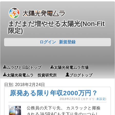
まだまだ増やせる太陽光(Non-Fit
限定)
ログイン
新規登録
ムラびと日記トップ
太陽光発電ムラ市場
太陽光発電ムラ 投資研究所
ブログトップ
日別: 2018年2月24日
原発ある限り年収2000万円？
2018年2月24日
(カテゴリ:
未設定
)
公務員の天下り先。 カスラックと揶揄
されるJASRACも天下り先の一つらし