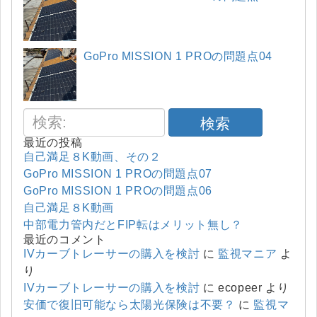
GoPro MISSION 1 PROの問題点04
検索
最近の投稿
自己満足８K動画、その２
GoPro MISSION 1 PROの問題点07
GoPro MISSION 1 PROの問題点06
自己満足８K動画
中部電力管内だとFIP転はメリット無し？
最近のコメント
IVカーブトレーサーの購入を検討
に
監視マニア
よ
り
IVカーブトレーサーの購入を検討
に
ecopeer
より
安価で復旧可能なら太陽光保険は不要？
に
監視マ