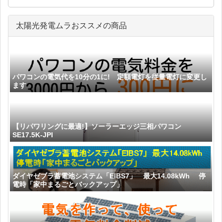
太陽光発電ムラおススメの商品
パワコンの電気代を10分の1に! 定額電灯を従量電灯に変更し
ます
【リパワリングに最適!】ソーラーエッジ三相パワコン
SE17.5K-JPI
ダイヤゼブラ蓄電池システム「EIBS7」 最大14.08kWh 停
電時「家中まるごとバックアップ」