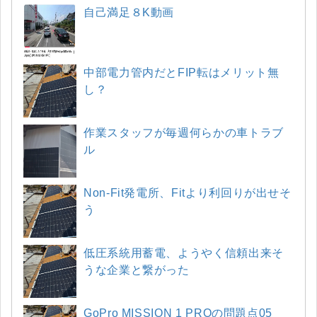
自己満足８K動画
中部電力管内だとFIP転はメリット無
し？
作業スタッフが毎週何らかの車トラブ
ル
Non-Fit発電所、Fitより利回りが出せそ
う
低圧系統用蓄電、ようやく信頼出来そ
うな企業と繋がった
GoPro MISSION 1 PROの問題点05