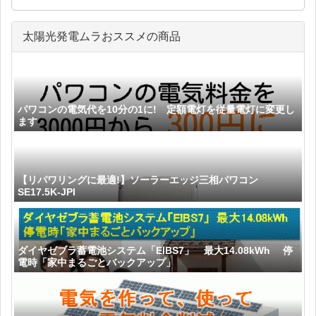
太陽光発電ムラおススメの商品
パワコンの電気代を10分の1に! 定額電灯を従量電灯に変更し
ます
【リパワリングに最適!】ソーラーエッジ三相パワコン
SE17.5K-JPI
ダイヤゼブラ蓄電池システム「EIBS7」 最大14.08kWh 停
電時「家中まるごとバックアップ」