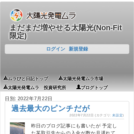
まだまだ増やせる太陽光(Non-Fit
限定)
ログイン
新規登録
ムラびと日記トップ
太陽光発電ムラ市場
太陽光発電ムラ 投資研究所
ブログトップ
日別: 2022年7月22日
過去最大のピンチだが
2022年7月22日
(カテゴリ:
未設定
)
昨日のブログ記事にも書いたが 予定し
た某取引先からの入金が数か月遅れて