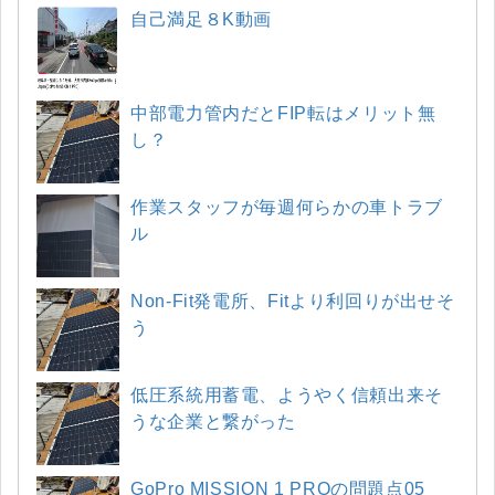
自己満足８K動画
中部電力管内だとFIP転はメリット無
し？
作業スタッフが毎週何らかの車トラブ
ル
Non-Fit発電所、Fitより利回りが出せそ
う
低圧系統用蓄電、ようやく信頼出来そ
うな企業と繋がった
GoPro MISSION 1 PROの問題点05