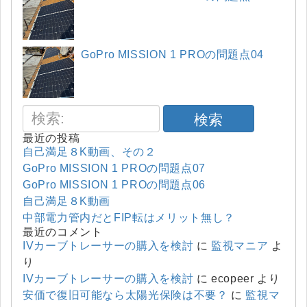
GoPro MISSION 1 PROの問題点04
検索
最近の投稿
自己満足８K動画、その２
GoPro MISSION 1 PROの問題点07
GoPro MISSION 1 PROの問題点06
自己満足８K動画
中部電力管内だとFIP転はメリット無し？
最近のコメント
IVカーブトレーサーの購入を検討
に
監視マニア
よ
り
IVカーブトレーサーの購入を検討
に
ecopeer
より
安価で復旧可能なら太陽光保険は不要？
に
監視マ