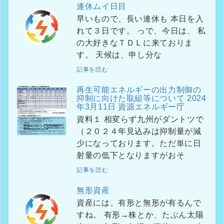
連休ムイ日目
早いもので、長い連休も 本日を入
れて３日です。 っで、今日は、 私
の大好きなＴＤＬに来ておりま
す。 天候は、申し分な
記事を読む
再生可能エネルギーの出力制御の
抑制に向けた取組等について 2024
年3月11日 資源エネルギー庁
資料１ 相変らず九州がダントツで
（２０２４年見込みは抑制量が減
少になっております。ただ単に日
射量の低下となりますがおそ
記事を読む
無形資産
資産には、有形と無形が有るんで
すね。 有形→株とか、たぶん太陽