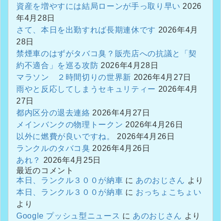
資産を増やすには結局ローンが手っ取り早い
2026
年4月28日
さて、本日を出勤すれば長期連休です
2026年4月
28日
禁煙車のはずがタバコ臭？販売店への抗議と「契
約不適合」を巡る攻防
2026年4月28日
マラソン ２時間切りの世界新
2026年4月27日
雨やと反応してしまうセキュリティー
2026年4月
27日
都内区分の退去連絡
2026年4月27日
メインバンクの物理トークン
2026年4月26日
以外に燃費が良いですね。
2026年4月26日
ランクルのタバコ臭
2026年4月26日
あれ？
2026年4月25日
最近のコメント
本日、ランクル３００が納車
に
あのおじさん
より
本日、ランクル３００が納車
に
おっちょこちょい
より
Google プッシュ型ニュース
に
あのおじさん
より