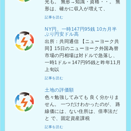
光も。 無形→知識・資格・・。 無
形は、確かに収入が増えて、
記事を読む
NY円、一時147円95銭 10カ月半
ぶり円安ドル高
出所：共同通信 【ニューヨーク共
同】15日のニューヨーク外国為替
市場の円相場は対ドルで急落し、
一時1ドル＝147円95銭と昨年11月
上旬以
記事を読む
土地の評価額
色々勉強してみても 良く分かりま
せん。 一つだけわかったのが、 路
線価には、ない住所は、倍率法だ
と で、固定資産課税
記事を読む