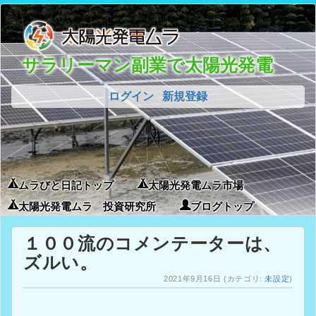
サラリーマン副業で太陽光発電
ログイン
新規登録
ムラびと日記トップ
太陽光発電ムラ市場
太陽光発電ムラ 投資研究所
ブログトップ
１００流のコメンテーターは、
ズルい。
2021年9月16日
(カテゴリ:
未設定
)