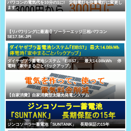
パワコンの電気代を10分の1に! 定額電灯を従量電灯に変更し
ます
【リパワリングに最適!】ソーラーエッジ三相パワコン
SE17.5K-JPI
ダイヤゼブラ蓄電池システム「EIBS7」 最大14.08kWh 停
電時「家中まるごとバックアップ」
【自家消費】自家消費型太陽光発電システム
ジンコソーラー蓄電池「SUNTANK」 長期保証の15年