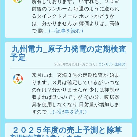
所有しております。 いずれも、２０㎡
前後のワンルーム 毎週のように送られ
るダイレクトメール ホントかどうか
は、分かりませんが 簿価よりは、高値
で 購
...(⇒記事を読む)
九州電力_原子力発電の定期検査
予定
2025年2月23日
(カテゴリ:
コンサル
,
太陽光
)
来月には、玄海３号の定期検査が 始ま
ります。３月は確定しているが いつな
のかは？分かりませんが 少しは抑制が
収まれば良いのですが その分、暖房器
具を使用しなくなり 日射量が増加しま
すので
...(⇒記事を読む)
２０２５年度の売上予測と除草