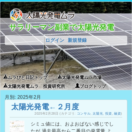
サラリーマン副業で太陽光発電
ログイン
新規登録
ムラびと日記トップ
太陽光発電ムラ市場
太陽光発電ムラ 投資研究所
ブログトップ
月別: 2025年2月
太陽光発電←２月度
2025年2月28日
(カテゴリ:
コンサル
,
太陽光
,
投資
,
融資
)
シミュ値には、およおばない感じでし
たが 過去最高から二番目の発電量 よ