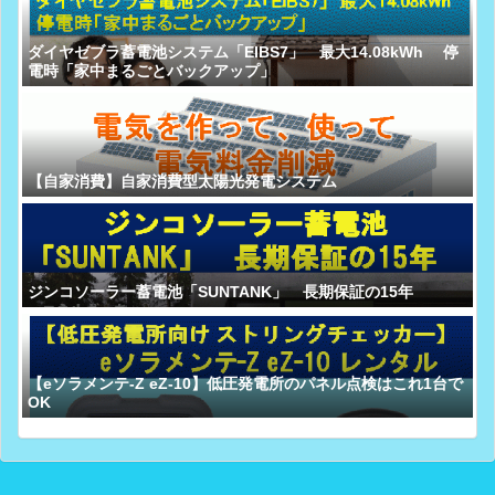
ダイヤゼブラ蓄電池システム「EIBS7」 最大14.08kWh 停
電時「家中まるごとバックアップ」
【自家消費】自家消費型太陽光発電システム
ジンコソーラー蓄電池「SUNTANK」 長期保証の15年
【eソラメンテ-Z eZ-10】低圧発電所のパネル点検はこれ1台で
OK