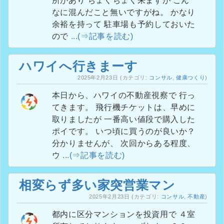
所があり ちょくちょく来ますが こん
なに混んだこと無いですがね。 かなり
余裕を持って 駐車場も予約しておいた
ので
...(⇒記事を読む)
ハワイへ行きまーす
2025年2月23日
(カテゴリ:
コンサル
,
健康つくり
)
本日から、ハワイの不動産視察で 行っ
てきます。 飛行機チケットは、早めに
取りましたが 一番高い値段で購入した
ポイです。 いつ頃に買うのが良いか？
分かりませんが、 次回からある程度、
ウ
...(⇒記事を読む)
相変らず多い家突営業マン
2025年2月23日
(カテゴリ:
コンサル
,
不動産
)
都内に区分マンションを投資用で ４室