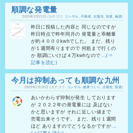
順調な発電量
2025年2月21日
(カテゴリ:
コンサル
,
不動産
,
太陽光
,
投資
,
融資
)
昨日に投稿した内容と 同じなのですが
昨日時点で昨年同月の 発電量と乖離量
が約４０００kwhでした。 まだ、残り
が１週間有りますので 何処まで行くの
か 順調にいけば４万kwhなので
...(⇒
記事を読む)
今月は抑制あっても順調な九州
2025年2月20日
(カテゴリ:
コンサル
,
健康つくり
,
太陽光
,
投資
)
あいかわらず抑制が発生 しております
が ２０２２年の発電量には 及ばない
かと思いますが それに近しい値まで
売電出来そうです。 まだ、残り１週間
ほど ありますのでどうなるかですが
...