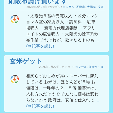
剤散布請け負います
2025年2月23日
(カテゴリ:
コンサル
,
不動産
,
太陽光
,
投資
)
・太陽光６基の売電収入 ・区分マンシ
ョン８室の家賃収入 ・講師料 ・駐車
場収入 ・新電力代理店報酬 ・アフリ
エイトの広告収入 ・太陽光の除草剤散
布作業 それぞれが、微々たるものも
...
(⇒記事を読む)
玄米ゲット
2025年2月22日
(カテゴリ:
コンサル
,
健康つくり
)
相変らずおこめが高い スーパーに陳列
している お米は、ほとんどが５㎏ お
値段は、一昨年の２．５倍 備蓄米は、
入札方式だそうで そんなに価格は変わ
らないかと 政府は、安値で仕入れて
...
(⇒記事を読む)