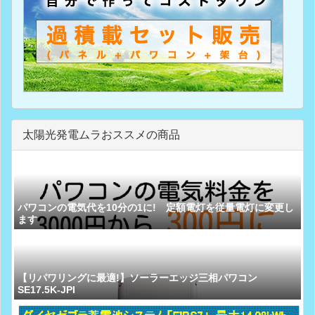
太陽光発電ムラおススメの商品
パワコンの電気代を10分の1に! 定額電灯を従量電灯に変更し
ます
【リパワリングに最適!】ソーラーエッジ三相パワコン
SE17.5K-JPI