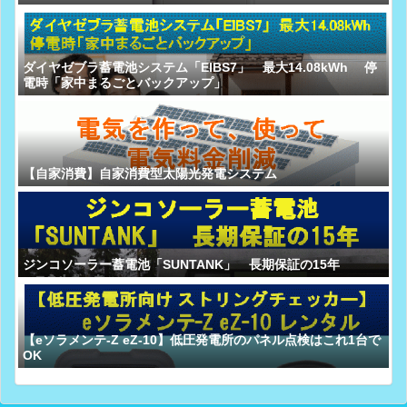
ダイヤゼブラ蓄電池システム「EIBS7」 最大14.08kWh 停
電時「家中まるごとバックアップ」
【自家消費】自家消費型太陽光発電システム
ジンコソーラー蓄電池「SUNTANK」 長期保証の15年
【eソラメンテ-Z eZ-10】低圧発電所のパネル点検はこれ1台で
OK