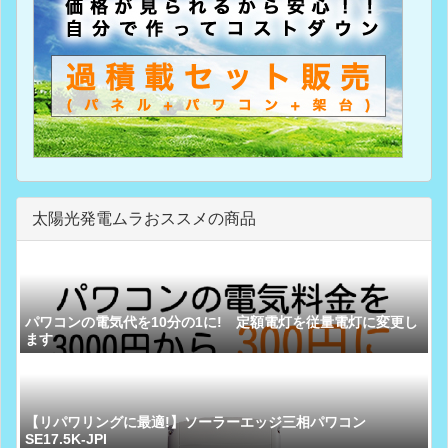
太陽光発電ムラおススメの商品
パワコンの電気代を10分の1に! 定額電灯を従量電灯に変更し
ます
【リパワリングに最適!】ソーラーエッジ三相パワコン
SE17.5K-JPI