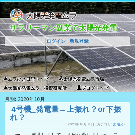
サラリーマン副業で太陽光発電
ログイン
新規登録
ムラびと日記トップ
太陽光発電ムラ市場
太陽光発電ムラ 投資研究所
ブログトップ
月別: 2020年10月
4号機_発電量→上振れ？or下振
れ？
2020年10月31日
(カテゴリ:
太陽光
)
連系しまして、４日経過しました。 二