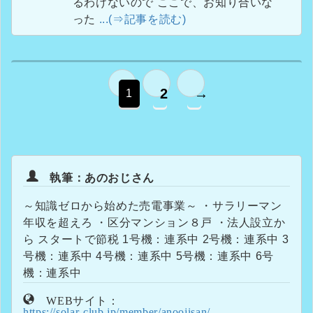
るわけないので ここで、お知り合いな
った
...(⇒記事を読む)
2
→
1
執筆：あのおじさん
～知識ゼロから始めた売電事業～ ・サラリーマン
年収を超えろ ・区分マンション８戸 ・法人設立か
ら スタートで節税 1号機：連系中 2号機：連系中 3
号機：連系中 4号機：連系中 5号機：連系中 6号
機：連系中
WEBサイト：
https://solar-club.jp/member/anoojisan/