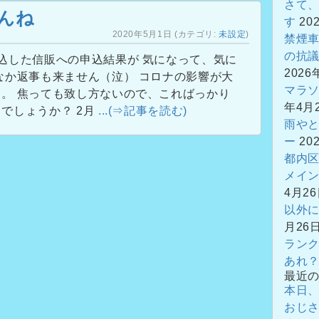
さて
んね
す
20
2020年5月1日
(カテゴリ:
未設定
)
禁煙
の抗
込した信販への申込結果が 気になって、気に
2026
なか返事も来ません（泣） コロナの影響が大
マラ
。 焦っても致し方ないので、こればっかり
年4月
でしょうか？ 2月
...(⇒記事を読む)
雨や
ー
20
都内
メイ
4月2
以外
月26
ラン
あれ
最近
本日
おじ