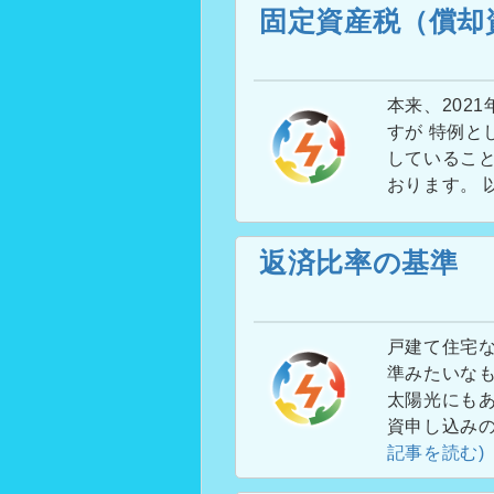
固定資産税（償却
本来、202
すが 特例とし
していること
おります。 
返済比率の基準
戸建て住宅な
準みたいな
太陽光にもあ
資申し込み
記事を読む)