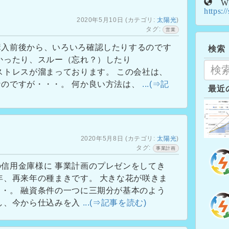
W
https:/
2020年5月10日
(カテゴリ:
太陽光
)
タグ:
営業
購入前後から、いろいろ確認したりするのです
検索
かったり、スルー（忘れ？）したり
ストレスが溜まっております。 この会社は、
なのですが・・・。 何か良い方法は、
...(⇒記
最近
2020年5月8日
(カテゴリ:
太陽光
)
タグ:
事業計画
信用金庫様に 事業計画のプレゼンをしてき
年、再来年の種まきです。 大きな花が咲きま
・。 融資条件の一つに三期分が基本のよう
し、今から仕込みを入
...(⇒記事を読む)