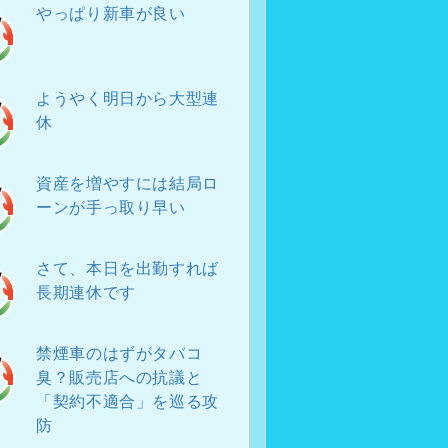
やっぱり新車が良い
ようやく明日から大型連
休
資産を増やすには結局ロ
ーンが手っ取り早い
さて、本日を出勤すれば
長期連休です
禁煙車のはずがタバコ
臭？販売店への抗議と
「契約不適合」を巡る攻
防