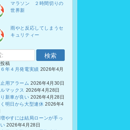
マラソン ２時間切りの
世界新
雨やと反応してしまうセ
キュリティー
検索
の投稿
２６年４月発電実績
2026年4月
防止用アラーム
2026年4月30日
フルマックス
2026年4月28日
ぱり新車が良い
2026年4月28日
やく明日から大型連休
2026年4
日
を増やすには結局ローンが手っ
早い
2026年4月28日