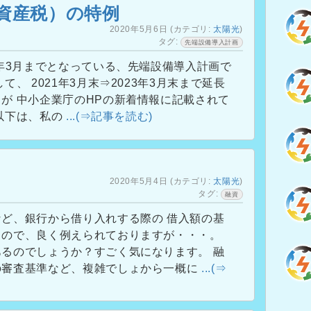
資産税）の特例
2020年5月6日
(カテゴリ:
太陽光
)
タグ:
先端設備導入計画
1年3月までとなっている、先端設備導入計画で
て、 2021年3月末⇒2023年3月末まで延長
が 中小企業庁のHPの新着情報に記載されて
以下は、私の
...(⇒記事を読む)
2020年5月4日
(カテゴリ:
太陽光
)
タグ:
融資
ど、銀行から借り入れする際の 借入額の基
もので、良く例えられておりますが・・・。
るのでしょうか？すごく気になります。 融
の審査基準など、複雑でしょから一概に
...(⇒