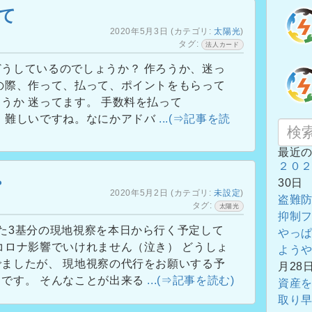
て
2020年5月3日
(カテゴリ:
太陽光
)
タグ:
法人カード
うしているのでしょうか？ 作ろうか、迷っ
の際、作って、払って、ポイントをもらって
うか 迷ってます。 手数料を払って
。 難しいですね。なにかアドバ
...(⇒記事を読
最近
２０
。
30日
2020年5月2日
(カテゴリ:
未設定
)
盗難
タグ:
太陽光
抑制
た3基分の現地視察を本日から行く予定して
やっ
コロナ影響でいけれません（泣き） どうしょ
よう
ましたが、 現地視察の代行をお願いする予
月28
うです。 そんなことが出来る
...(⇒記事を読む)
資産
取り