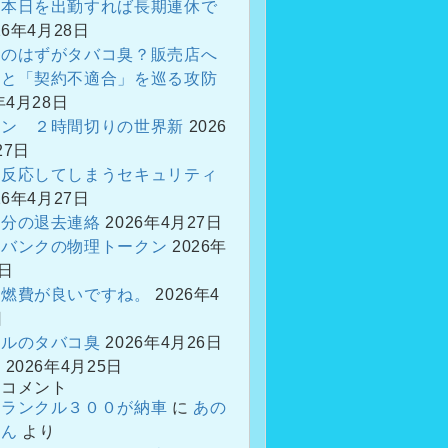
、本日を出勤すれば長期連休で
26年4月28日
車のはずがタバコ臭？販売店へ
議と「契約不適合」を巡る攻防
年4月28日
ソン ２時間切りの世界新
2026
27日
と反応してしまうセキュリティ
26年4月27日
区分の退去連絡
2026年4月27日
ンバンクの物理トークン
2026年
6日
に燃費が良いですね。
2026年4
日
クルのタバコ臭
2026年4月26日
？
2026年4月25日
のコメント
、ランクル３００が納車
に
あの
さん
より