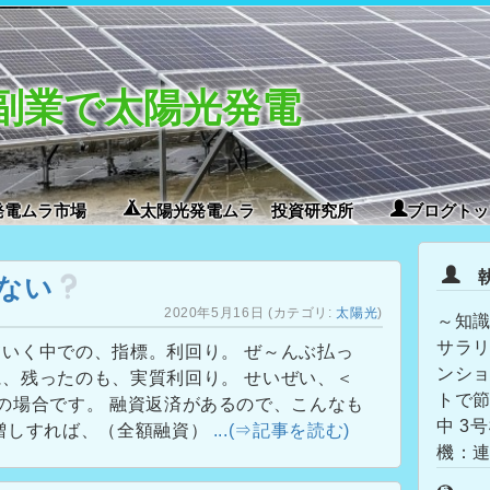
副業で太陽光発電
発電ムラ市場
太陽光発電ムラ 投資研究所
ブログトッ
執
ない
2020年5月16日
(カテゴリ:
太陽光
)
～知識
サラリ
いく中での、指標。利回り。 ぜ～んぶ払っ
ンショ
、残ったのも、実質利回り。 せいぜい、＜
トで節
の場合です。 融資返済があるので、こんなも
中 3
買増しすれば、（全額融資）
...(⇒記事を読む)
機：連