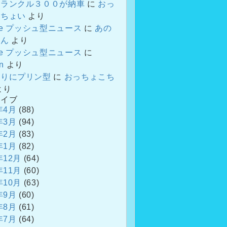
、ランクル３００が納車
に
おっ
こちょい
より
gle プッシュ型ニュース
に
あの
さん
より
gle プッシュ型ニュース
に
an
より
ぶりにプリン型
に
おっちょこち
より
カイブ
年4月
(88)
年3月
(94)
年2月
(83)
年1月
(82)
年12月
(64)
年11月
(60)
年10月
(63)
年9月
(60)
年8月
(61)
年7月
(64)