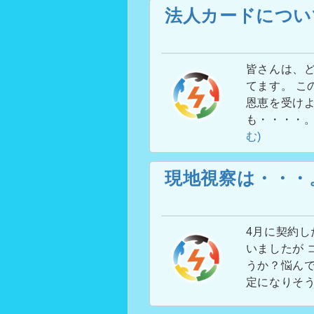
法人カードについ
皆さんは、ど
てます。 こ
恩恵を受けよ
も・・・・
む)
現地視察は・・・
4月に契約し
いましたが 
うか？悩んで
定になりそ