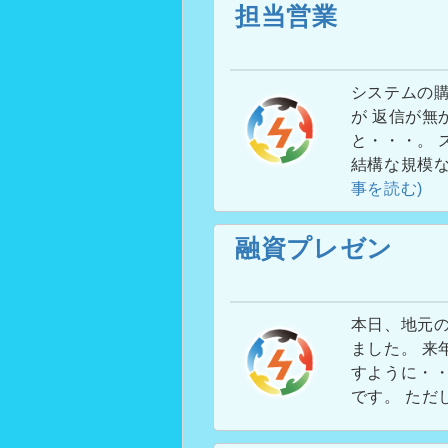
担当営業
システムの
が 返信が無
と・・・。 
結構な規模
事を読む)
融資プレゼン
本日、地元の
ました。 来
すように・・
です。 ただ