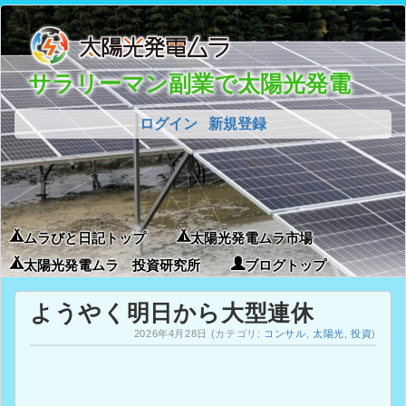
サラリーマン副業で太陽光発電
ログイン
新規登録
ムラびと日記トップ
太陽光発電ムラ市場
太陽光発電ムラ 投資研究所
ブログトップ
ようやく明日から大型連休
2026年4月28日
(カテゴリ:
コンサル
,
太陽光
,
投資
)