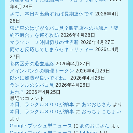
年4月28日
さて、本日を出勤すれば長期連休です
2026年4月
28日
禁煙車のはずがタバコ臭？販売店への抗議と「契
約不適合」を巡る攻防
2026年4月28日
マラソン ２時間切りの世界新
2026年4月27日
雨やと反応してしまうセキュリティー
2026年4月
27日
都内区分の退去連絡
2026年4月27日
メインバンクの物理トークン
2026年4月26日
以外に燃費が良いですね。
2026年4月26日
ランクルのタバコ臭
2026年4月26日
あれ？
2026年4月25日
最近のコメント
本日、ランクル３００が納車
に
あのおじさん
より
本日、ランクル３００が納車
に
おっちょこちょい
より
Google プッシュ型ニュース
に
あのおじさん
より
Google プッシュ型ニュース
に
fullloan
より