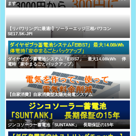
ます
【リパワリングに最適!】ソーラーエッジ三相パワコン
SE17.5K-JPI
ダイヤゼブラ蓄電池システム「EIBS7」 最大14.08kWh 停
電時「家中まるごとバックアップ」
【自家消費】自家消費型太陽光発電システム
ジンコソーラー蓄電池「SUNTANK」 長期保証の15年