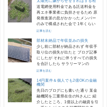
太陽光に嫌がらせをすればする程
送電網使用料金である託送料金を
再エネ事業者に負担させるため 原
発推進派の息がかかったメンバー
のみで構成された会で 1年くらい
記事を読む
部材未納品で年収並みの損失
少し前に部材が納品されず 年収手
取り位の損失が出たと ブログ記事
にしたが それに伴うすべての損失
を合計したら サラリーマンの
記事を読む
14円案件＆個人でも2億OKの金融
機関
先日のブログにも書いた通り 某金
融機関を三重県在住のNさんに 紹
介したところ、1億以上の融資を引