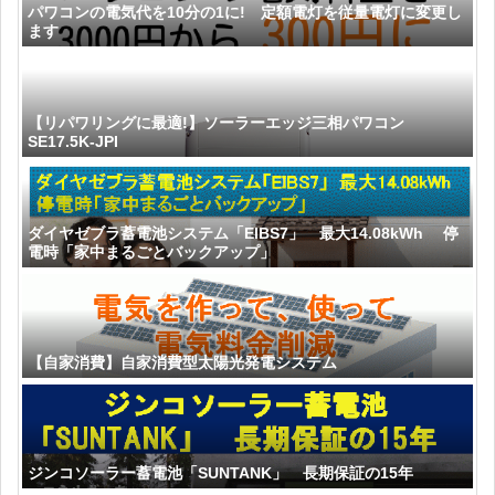
パワコンの電気代を10分の1に! 定額電灯を従量電灯に変更し
ます
【リパワリングに最適!】ソーラーエッジ三相パワコン
SE17.5K-JPI
ダイヤゼブラ蓄電池システム「EIBS7」 最大14.08kWh 停
電時「家中まるごとバックアップ」
【自家消費】自家消費型太陽光発電システム
ジンコソーラー蓄電池「SUNTANK」 長期保証の15年