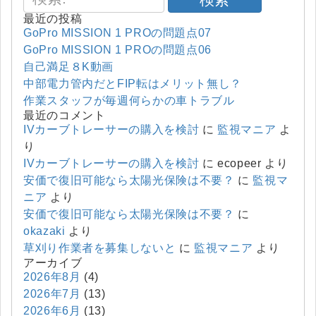
最近の投稿
GoPro MISSION 1 PROの問題点07
GoPro MISSION 1 PROの問題点06
自己満足８K動画
中部電力管内だとFIP転はメリット無し？
作業スタッフが毎週何らかの車トラブル
最近のコメント
IVカーブトレーサーの購入を検討
に
監視マニア
よ
り
IVカーブトレーサーの購入を検討
に
ecopeer
より
安価で復旧可能なら太陽光保険は不要？
に
監視マ
ニア
より
安価で復旧可能なら太陽光保険は不要？
に
okazaki
より
草刈り作業者を募集しないと
に
監視マニア
より
アーカイブ
2026年8月
(4)
2026年7月
(13)
2026年6月
(13)