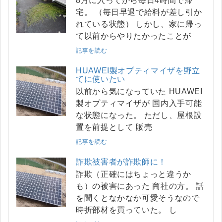
8月に入ってから毎日4時間で帰
宅。 （毎日早退で給料が差し引か
れている状態） しかし、家に帰っ
て以前からやりたかったことが
記事を読む
HUAWEI製オプティマイザを野立
てに使いたい
以前から気になっていた HUAWEI
製オプティマイザが 国内入手可能
な状態になった。 ただし、屋根設
置を前提として 販売
記事を読む
詐欺被害者が詐欺師に！
詐欺（正確にはちょっと違うか
も）の被害にあった 商社の方。 話
を聞くとなかなか可愛そうなので
時折部材を買っていた。 し