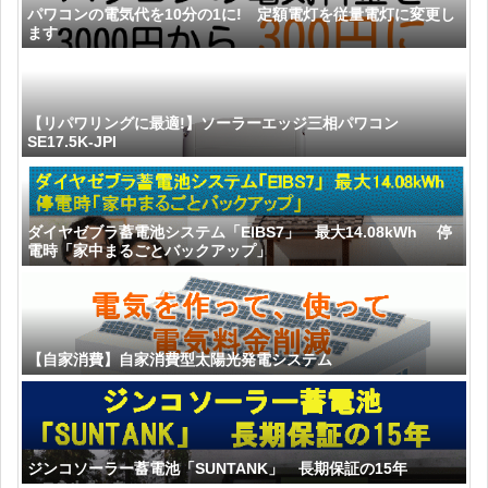
パワコンの電気代を10分の1に! 定額電灯を従量電灯に変更し
ます
【リパワリングに最適!】ソーラーエッジ三相パワコン
SE17.5K-JPI
ダイヤゼブラ蓄電池システム「EIBS7」 最大14.08kWh 停
電時「家中まるごとバックアップ」
【自家消費】自家消費型太陽光発電システム
ジンコソーラー蓄電池「SUNTANK」 長期保証の15年