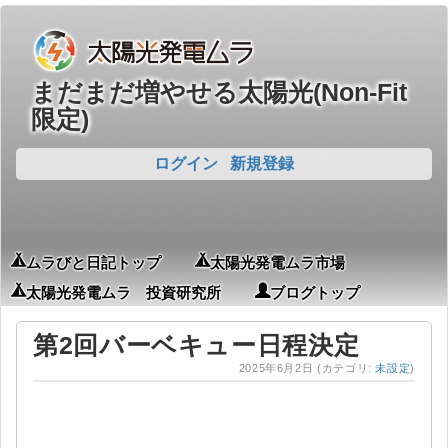
まだまだ増やせる太陽光(Non-Fit
限定)
ログイン
新規登録
ムラびと日記トップ
太陽光発電ムラ市場
太陽光発電ムラ 投資研究所
ブログトップ
第2回バーベキュー日程決定
2025年6月2日
(カテゴリ:
未設定
)