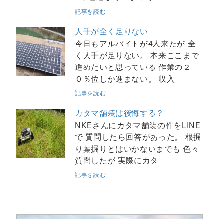
記事を読む
人手が全く足りない
今日もアルバイトが4人来たが 全
く人手が足りない。 本来ここまで
進めたいと思っている 作業の２
０％位しか進まない。 収入
記事を読む
カタマ舗装は後悔する？
NKEさんにカタマ舗装の件をLINE
で 質問したら回答があった。 根掘
り葉掘りとはいかないまでも 色々
質問したが 実際にカタ
記事を読む