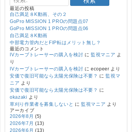
検索
最近の投稿
自己満足８K動画、その２
GoPro MISSION 1 PROの問題点07
GoPro MISSION 1 PROの問題点06
自己満足８K動画
中部電力管内だとFIP転はメリット無し？
最近のコメント
IVカーブトレーサーの購入を検討
に
監視マニア
よ
り
IVカーブトレーサーの購入を検討
に
ecopeer
より
安価で復旧可能なら太陽光保険は不要？
に
監視マ
ニア
より
安価で復旧可能なら太陽光保険は不要？
に
okazaki
より
草刈り作業者を募集しないと
に
監視マニア
より
アーカイブ
2026年8月
(5)
2026年7月
(13)
2026年6月
(13)