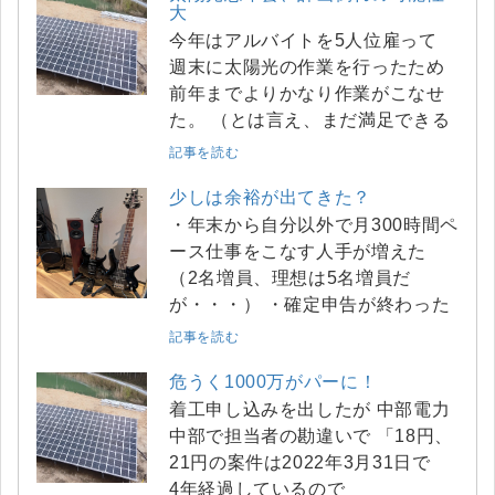
大
今年はアルバイトを5人位雇って
週末に太陽光の作業を行ったため
前年までよりかなり作業がこなせ
た。 （とは言え、まだ満足できる
記事を読む
少しは余裕が出てきた？
・年末から自分以外で月300時間ペ
ース仕事をこなす人手が増えた
（2名増員、理想は5名増員だ
が・・・） ・確定申告が終わった
記事を読む
危うく1000万がパーに！
着工申し込みを出したが 中部電力
中部で担当者の勘違いで 「18円、
21円の案件は2022年3月31日で
4年経過しているので