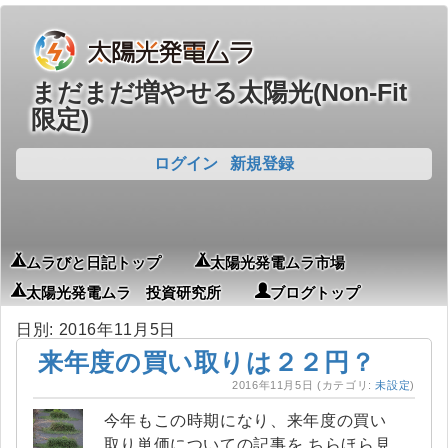
まだまだ増やせる太陽光(Non-Fit
限定)
ログイン
新規登録
ムラびと日記トップ
太陽光発電ムラ市場
太陽光発電ムラ 投資研究所
ブログトップ
日別: 2016年11月5日
来年度の買い取りは２２円？
2016年11月5日
(カテゴリ:
未設定
)
今年もこの時期になり、来年度の買い
取り単価についての記事を ちらほら見