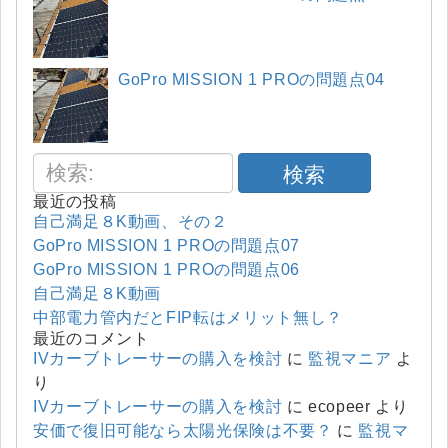
GoPro MISSION 1 PROの問題点04
検索
最近の投稿
自己満足８K動画、その２
GoPro MISSION 1 PROの問題点07
GoPro MISSION 1 PROの問題点06
自己満足８K動画
中部電力管内だとFIP転はメリット無し？
最近のコメント
IVカーブトレーサーの購入を検討
に
監視マニア
よ
り
IVカーブトレーサーの購入を検討
に
ecopeer
より
安価で復旧可能なら太陽光保険は不要？
に
監視マ