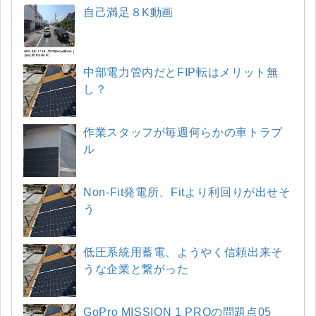
自己満足８K動画
中部電力管内だとFIP転はメリット無
し？
作業スタッフが毎週何らかの車トラブ
ル
Non-Fit発電所、Fitより利回りが出せそ
う
低圧系統用蓄電、ようやく信頼出来そ
うな企業と繋がった
GoPro MISSION 1 PROの問題点05