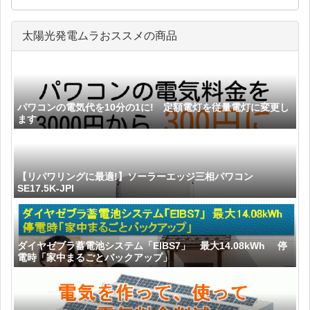
太陽光発電ムラおススメの商品
パワコンの電気代を10分の1に! 定額電灯を従量電灯に変更し
ます
【リパワリングに最適!】ソーラーエッジ三相パワコン
SE17.5K-JPI
ダイヤゼブラ蓄電池システム「EIBS7」 最大14.08kWh 停
電時「家中まるごとバックアップ」