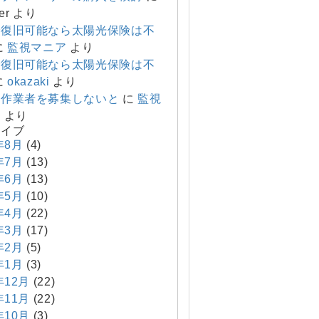
er
より
で復旧可能なら太陽光保険は不
に
監視マニア
より
で復旧可能なら太陽光保険は不
に
okazaki
より
り作業者を募集しないと
に
監視
ア
より
カイブ
年8月
(4)
年7月
(13)
年6月
(13)
年5月
(10)
年4月
(22)
年3月
(17)
年2月
(5)
年1月
(3)
年12月
(22)
年11月
(22)
年10月
(3)