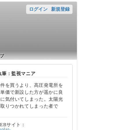
ログイン
新規登録
プ
筆：監視マニア
案件を買うより、高圧発電所を
の単価で新設した方が遥かに良
とに気付いてしまった。太陽光
に取りつかれてしまった者で
EBサイト：
/solar-