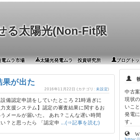
太陽光(Non-Fit限
発電ムラ市場
太陽光発電ムラ 投資研究所
ブログトッ
執
結果が出た
2016年11月22日
(カテゴリ:
未設定
)
中古
現状
設備認定申請をしていたところ 21時過ぎに
いこ
入力支援システム】認定の審査結果に関するお
発電
うメールが届いた。 あれ？こんな遅い時間
す。
違い？と思ったら 「認定申
...(⇒記事を読む)
W
https:/