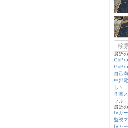
最近
GoPr
GoPr
自己満
中部電
し？
作業
ブル
最近
IVカ
監視
IVカ