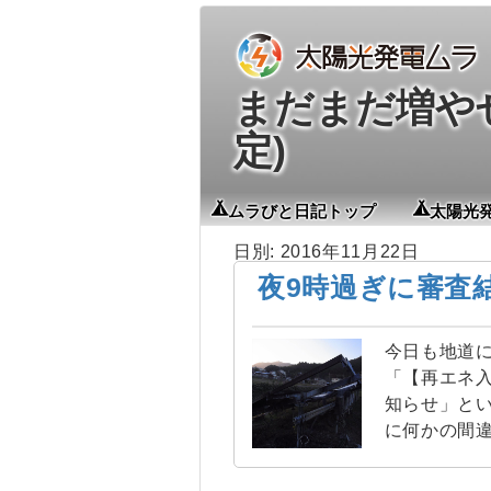
まだまだ増やせる
定)
ムラびと日記トップ
太陽光
日別: 2016年11月22日
夜9時過ぎに審査
今日も地道に
「【再エネ
知らせ」とい
に何かの間