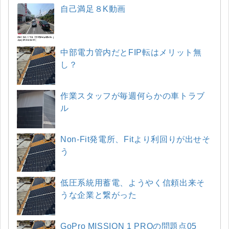
自己満足８K動画
中部電力管内だとFIP転はメリット無
し？
作業スタッフが毎週何らかの車トラブ
ル
Non-Fit発電所、Fitより利回りが出せそ
う
低圧系統用蓄電、ようやく信頼出来そ
うな企業と繋がった
GoPro MISSION 1 PROの問題点05