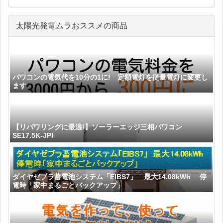
太陽光発電ムラおススメの商品
パワコンの電気代を10分の1に! 定額電灯を従量電灯に変更し
ます
【リパワリングに最適!】ソーラーエッジ三相パワコン
SE17.5K-JPI
ダイヤゼブラ蓄電池システム「EIBS7」 最大14.08kWh 停
電時「家中まるごとバックアップ」