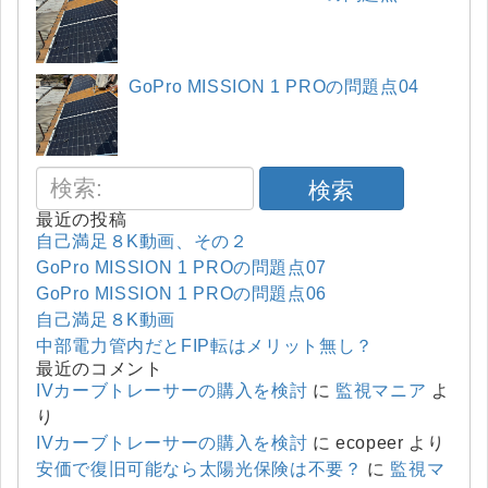
GoPro MISSION 1 PROの問題点04
検索
最近の投稿
自己満足８K動画、その２
GoPro MISSION 1 PROの問題点07
GoPro MISSION 1 PROの問題点06
自己満足８K動画
中部電力管内だとFIP転はメリット無し？
最近のコメント
IVカーブトレーサーの購入を検討
に
監視マニア
よ
り
IVカーブトレーサーの購入を検討
に
ecopeer
より
安価で復旧可能なら太陽光保険は不要？
に
監視マ