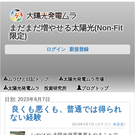
まだまだ増やせる太陽光(Non-Fit
限定)
ログイン
新規登録
ムラびと日記トップ
太陽光発電ムラ市場
太陽光発電ムラ 投資研究所
ブログトップ
日別: 2023年6月7日
良くも悪くも、普通では得られ
ない経験
2023年6月7日
(カテゴリ:
未設定
)
いやはや 太陽光発電事業をやることで