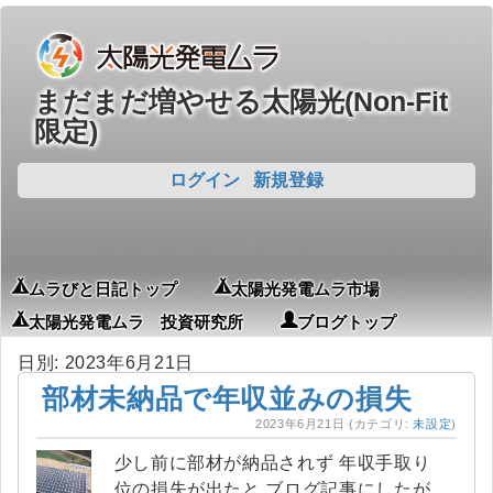
まだまだ増やせる太陽光(Non-Fit
限定)
ログイン
新規登録
ムラびと日記トップ
太陽光発電ムラ市場
太陽光発電ムラ 投資研究所
ブログトップ
日別: 2023年6月21日
部材未納品で年収並みの損失
2023年6月21日
(カテゴリ:
未設定
)
少し前に部材が納品されず 年収手取り
位の損失が出たと ブログ記事にしたが