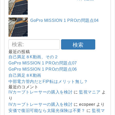
GoPro MISSION 1 PROの問題点04
検索
最近の投稿
自己満足８K動画、その２
GoPro MISSION 1 PROの問題点07
GoPro MISSION 1 PROの問題点06
自己満足８K動画
中部電力管内だとFIP転はメリット無し？
最近のコメント
IVカーブトレーサーの購入を検討
に
監視マニア
よ
り
IVカーブトレーサーの購入を検討
に
ecopeer
より
安価で復旧可能なら太陽光保険は不要？
に
監視マ