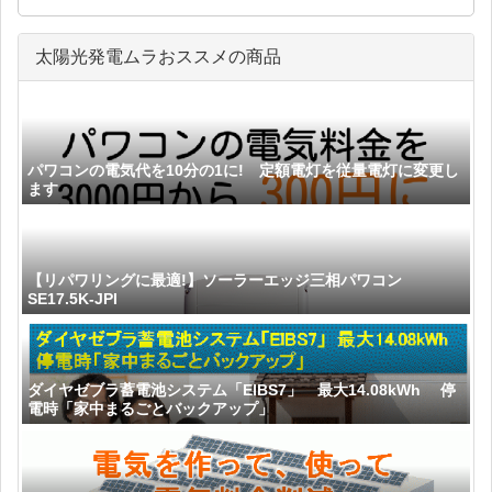
太陽光発電ムラおススメの商品
パワコンの電気代を10分の1に! 定額電灯を従量電灯に変更し
ます
【リパワリングに最適!】ソーラーエッジ三相パワコン
SE17.5K-JPI
ダイヤゼブラ蓄電池システム「EIBS7」 最大14.08kWh 停
電時「家中まるごとバックアップ」