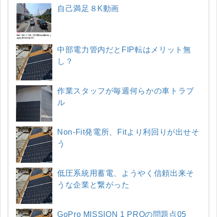
自己満足８K動画
中部電力管内だとFIP転はメリット無
し？
作業スタッフが毎週何らかの車トラブ
ル
Non-Fit発電所、Fitより利回りが出せそ
う
低圧系統用蓄電、ようやく信頼出来そ
うな企業と繋がった
GoPro MISSION 1 PROの問題点05