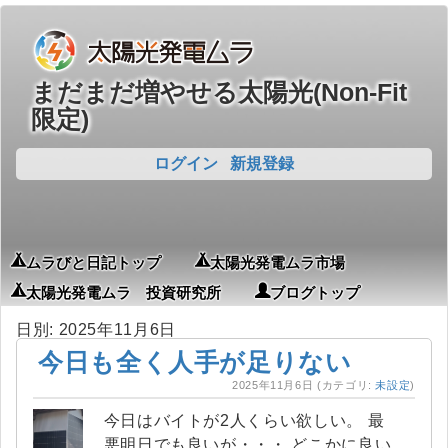
まだまだ増やせる太陽光(Non-Fit
限定)
ログイン
新規登録
ムラびと日記トップ
太陽光発電ムラ市場
太陽光発電ムラ 投資研究所
ブログトップ
日別: 2025年11月6日
今日も全く人手が足りない
2025年11月6日
(カテゴリ:
未設定
)
今日はバイトが2人くらい欲しい。 最
悪明日でも良いが・・・ どこかに良い