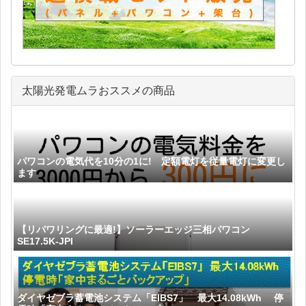
太陽光発電ムラおススメの商品
パワコンの電気代を10分の1に! 定額電灯を従量電灯に変更し
ます
【リパワリングに最適!】ソーラーエッジ三相パワコン
SE17.5K-JPI
ダイヤゼブラ蓄電池システム「EIBS7」 最大14.08kWh 停