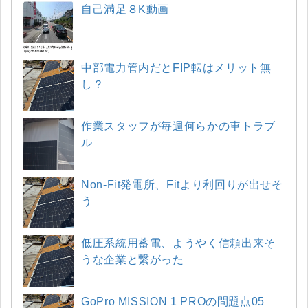
自己満足８K動画
中部電力管内だとFIP転はメリット無
し？
作業スタッフが毎週何らかの車トラブ
ル
Non-Fit発電所、Fitより利回りが出せそ
う
低圧系統用蓄電、ようやく信頼出来そ
うな企業と繋がった
GoPro MISSION 1 PROの問題点05