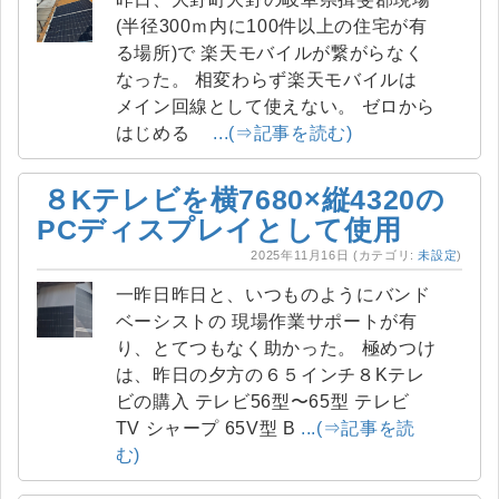
(半径300ｍ内に100件以上の住宅が有
る場所)で 楽天モバイルが繋がらなく
なった。 相変わらず楽天モバイルは
メイン回線として使えない。 ゼロから
はじめる
...(⇒記事を読む)
８Kテレビを横7680×縦4320の
PCディスプレイとして使用
2025年11月16日
(カテゴリ:
未設定
)
一昨日昨日と、いつものようにバンド
ベーシストの 現場作業サポートが有
り、とてつもなく助かった。 極めつけ
は、昨日の夕方の６５インチ８Kテレ
ビの購入 テレビ56型〜65型 テレビ
TV シャープ 65V型 B
...(⇒記事を読
む)