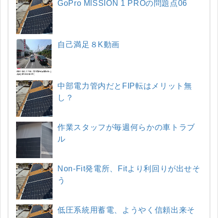
GoPro MISSION 1 PROの問題点06
自己満足８K動画
中部電力管内だとFIP転はメリット無
し？
作業スタッフが毎週何らかの車トラブ
ル
Non-Fit発電所、Fitより利回りが出せそ
う
低圧系統用蓄電、ようやく信頼出来そ