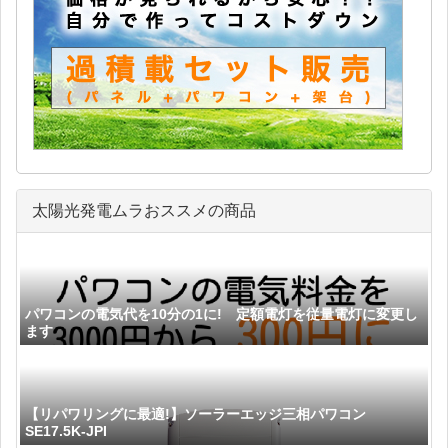
太陽光発電ムラおススメの商品
パワコンの電気代を10分の1に! 定額電灯を従量電灯に変更し
ます
【リパワリングに最適!】ソーラーエッジ三相パワコン
SE17.5K-JPI