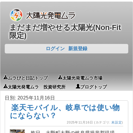
まだまだ増やせる太陽光(Non-Fit
限定)
ログイン
新規登録
ムラびと日記トップ
太陽光発電ムラ市場
太陽光発電ムラ 投資研究所
ブログトップ
日別: 2025年11月16日
楽天モバイル、岐阜では使い物
にならない？
2025年11月16日
(カテゴリ:
未設定
)
昨日、大野町大野の岐阜県揖斐郡現場