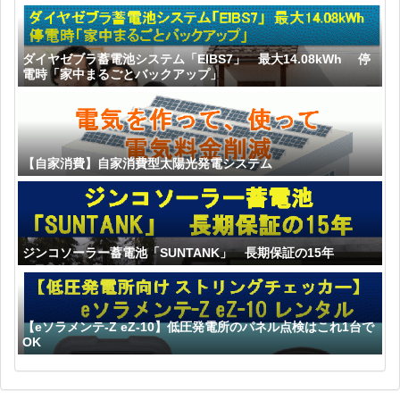
ダイヤゼブラ蓄電池システム「EIBS7」 最大14.08kWh 停
電時「家中まるごとバックアップ」
【自家消費】自家消費型太陽光発電システム
ジンコソーラー蓄電池「SUNTANK」 長期保証の15年
【eソラメンテ-Z eZ-10】低圧発電所のパネル点検はこれ1台で
OK