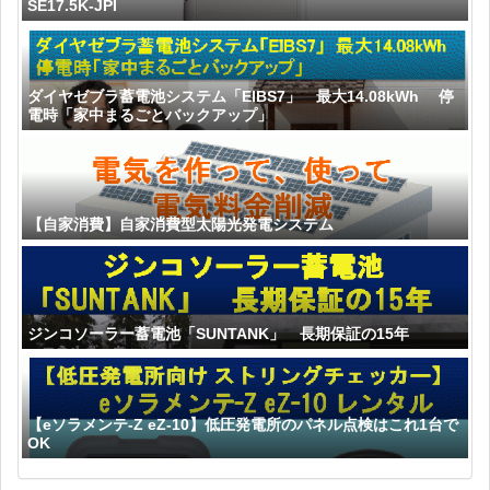
SE17.5K-JPI
ダイヤゼブラ蓄電池システム「EIBS7」 最大14.08kWh 停
電時「家中まるごとバックアップ」
【自家消費】自家消費型太陽光発電システム
ジンコソーラー蓄電池「SUNTANK」 長期保証の15年
【eソラメンテ-Z eZ-10】低圧発電所のパネル点検はこれ1台で
OK