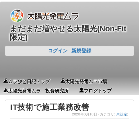
まだまだ増やせる太陽光(Non-Fit
限定)
ログイン
新規登録
ムラびと日記トップ
太陽光発電ムラ市場
太陽光発電ムラ 投資研究所
ブログトップ
IT技術で施工業務改善
2020年3月18日
(カテゴリ:
未設定
)