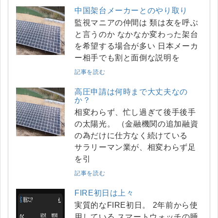
中国架台メーカーとのやり取り
監視マニアの仲間は 類は友を呼ぶ
と言うのか なかなか変わった架台
を希望する場合が多い 日本メーカ
ー相手でも割と面倒な説明を
記事を読む
高圧申請は何時まで大丈夫なの
か？
相変わらず、忙し過ぎて後手後手
の太陽光。 （金融機関の追加融資
の為だけに仕方なく続けている
サラリーマン業が、相変わらず足
を引
記事を読む
FIRE初日は上々
実質的なFIRE初日。 2年前から使
用している スマートウォッチの睡