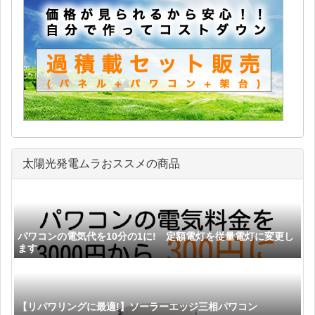
太陽光発電ムラおススメの商品
パワコンの電気代を10分の1に! 定額電灯を従量電灯に変更し
ます
【リパワリングに最適!】ソーラーエッジ三相パワコン