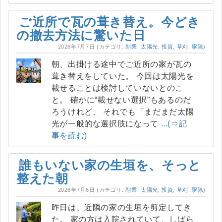
ご近所で瓦の葺き替え。今どき
の撤去方法に驚いた日
2026年7月7日
(カテゴリ:
副業
,
太陽光
,
投資
,
草刈
,
駆除
)
朝、出掛ける途中でご近所の家が瓦の
葺き替えをしていた。 今回は太陽光を
載せることは検討していないとのこ
と。 確かに“載せない選択”もあるのだ
ろうけれど、 それでも「まだまだ太陽
光が一般的な選択肢になって
...(⇒記
事を読む)
誰もいない家の生垣を、そっと
整えた朝
2026年7月6日
(カテゴリ:
副業
,
太陽光
,
投資
,
草刈
,
駆除
)
昨日は、近隣の家の生垣を剪定してき
た。 家の方は入院されていて、しばら