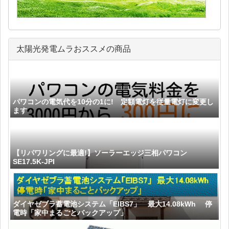
太陽光発電ムラおススメの商品
パワコンの電気代を10分の1に! 定額電灯を従量電灯に変更し
ます
【リパワリングに最適!】ソーラーエッジ三相パワコン
SE17.5K-JPI
ダイヤゼブラ蓄電池システム「EIBS7」 最大14.08kWh 停
電時「家中まるごとバックアップ」