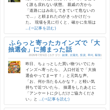
く誰も戻れない状態。 親戚の方から
「道路にはみ出してきていて危ないの
で…」と頼まれたのがきっかけだっ
た。 現場を見に行くと、確かに生垣は
...(⇒記事を読む)
ふらっと寄ったカインズで「大
抽選会」に捕まった話
2026年7月5日
(カテゴリ:
副業
,
太陽光
,
投資
,
草刈
,
駆除
)
昨日、ちょっとした買い物ついでにカ
インズへ寄ったら、 入口付近で「大抽
選会やってまーす！」と元気な声。
「お、何か当たるんかな？」と軽い気
持ちで近づいたら、 抽選をしたあとに
「アンケートに少しだけご協力くださ
い」と
...(⇒記事を読む)