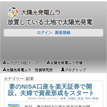
放置している土地で太陽光発電
ログイン
新規登録
ムラびと日記トップ
太陽光発電ムラ市場
太陽光発電ムラ 投資研究所
ブログトップ
カテゴリー: 副業
妻のNISA口座を楽天証券で開
設。夫婦で資産形成をスタート
2026年7月9日
(カテゴリ:
副業
,
太陽光
,
投資
,
草刈
,
駆除
)
昨日、妻のNISA口座を楽天証券で開