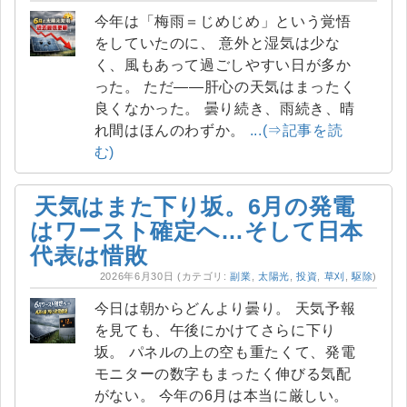
今年は「梅雨＝じめじめ」という覚悟
をしていたのに、 意外と湿気は少な
く、風もあって過ごしやすい日が多か
った。 ただ――肝心の天気はまったく
良くなかった。 曇り続き、雨続き、晴
れ間はほんのわずか。
...(⇒記事を読
む)
天気はまた下り坂。6月の発電
はワースト確定へ…そして日本
代表は惜敗
2026年6月30日
(カテゴリ:
副業
,
太陽光
,
投資
,
草刈
,
駆除
)
今日は朝からどんより曇り。 天気予報
を見ても、午後にかけてさらに下り
坂。 パネルの上の空も重たくて、発電
モニターの数字もまったく伸びる気配
がない。 今年の6月は本当に厳しい。