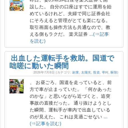
設した。 自分の口座はすでに運用を始
めているけれど、夫婦で同じ証券会社
にそろえると管理がとても楽になる。
取引画面も操作方法も共通なので、教
える側もラクだ。 楽天証券
...(⇒記事
を読む)
出血した運転手を救助。国道で
咄嗟に動いた瞬間
2026年7月8日
(カテゴリ:
副業
,
太陽光
,
投資
,
草刈
,
駆除
)
、 お昼ごろ、国道を走っていると、前
方で車が止まっていた。 「何かあった
のかな」と思いながら近づくと、追突
事故の直後だった。 通り抜けようとし
た瞬間、運転手が車内で出血している
のが見えた。 これは見過ごせない
...
(⇒記事を読む)