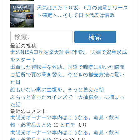
天気はまた下り坂。6月の発電はワース
ト確定へ…そして日本代表は惜敗
検索
最近の投稿
妻のNISA口座を楽天証券で開設。夫婦で資産形成
をスタート
出血した運転手を救助。国道で咄嗟に動いた瞬間
ご近所で瓦の葺き替え。今どきの撤去方法に驚い
た日
誰もいない家の生垣を、そっと整えた朝
ふらっと寄ったカインズで「大抽選会」に捕まっ
た話
最近のコメント
太陽光オーナーの車内はこうなる。道具・飲み
物・必需品まとめ
に
ヒロチ
より
太陽光オーナーの車内はこうなる。道具・飲み
物・必需品まとめ
に
sun33
より