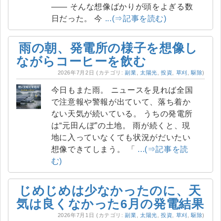
―― そんな想像ばかりが頭をよぎる数
日だった。 今
...(⇒記事を読む)
雨の朝、発電所の様子を想像し
ながらコーヒーを飲む
2026年7月2日
(カテゴリ:
副業
,
太陽光
,
投資
,
草刈
,
駆除
)
今日もまた雨。 ニュースを見れば全国
で注意報や警報が出ていて、落ち着か
ない天気が続いている。 うちの発電所
は“元田んぼ”の土地。 雨が続くと、現
地に入っていなくても状況がだいたい
想像できてしまう。 「
...(⇒記事を読
む)
じめじめは少なかったのに、天
気は良くなかった6月の発電結果
2026年7月1日
(カテゴリ:
副業
,
太陽光
,
投資
,
草刈
,
駆除
)