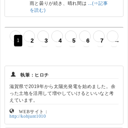
雨と曇りが続き、晴れ間は
...(⇒記事
を読む)
2
3
4
5
6
7
→
1
執筆：ヒロチ
滋賀県で2019年から太陽光発電を始めました。余
った土地を活用して増やしていけるといいなと考
えています。
WEBサイト：
http://kohjunt1010