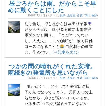
昼ごろからは雨。だからこそ早
めに動くことにした
2026年7月4日
(カテゴリ:
副業
,
太陽光
,
投資
,
草刈
,
駆除
)
朝は曇り。でも昼からは本降り予報
だから今日は、雨が降る前に太陽光発
電所をひと回り。 「まだ降ってない
し、大丈夫」 …この油断が、後で長靴
コースになることも
自然相手の事業
は、早めのひ
...(⇒記事を読む)
つかの間の晴れがくれた安堵。
雨続きの発電所を思いながら
2026年7月3日
(カテゴリ:
副業
,
太陽光
,
投資
,
草刈
,
駆除
)
雨が続くと、どうしても発電所の様
子が気になってしまう。 元田んぼの土
地だから、排水が追いついているか、
パネルの下に水が溜まっていないか